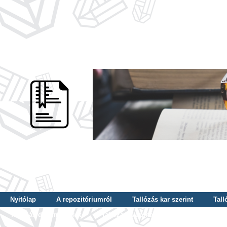
Nyitólap
A repozitóriumról
Tallózás kar szerint
Tall
Tallózás dátum szerint
Tallózás tudományterület szerint