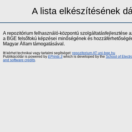
A lista elkészítésének 
A repozitórium felhasználó-központú szolgáltatásfejlesztés
a BGE felsőfokú képzései minőségének és hozzáférhetőségének
Magyar Állam támogatásával.
Itt kérhet technikai vagy tartalmi segítséget:
repozitorium AT uni-bge.hu
Publikációtár is powered by
EPrints 3
which is developed by the
School of Elect
and software credits
.