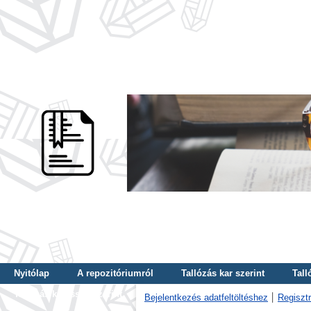
Nyitólap
A repozitóriumról
Tallózás kar szerint
Tall
Tallózás kulcsszó szerint
Bejelentkezés adatfeltöltéshez
Regisztr