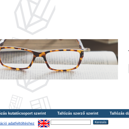
ózás kutatócsoport szerint
Tallózás szerző szerint
Tallózás d
áció adatfeltöltéshez