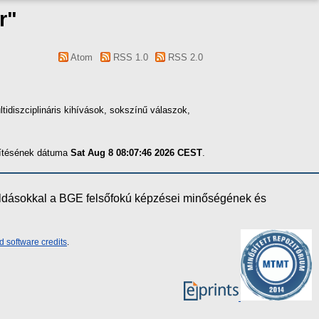
r
"
Atom
RSS 1.0
RSS 2.0
tidiszciplináris kihívások, sokszínű válaszok,
szítésének dátuma
Sat Aug 8 08:07:46 2026 CEST
.
oldásokkal a BGE felsőfokú képzései minőségének és
d software credits
.