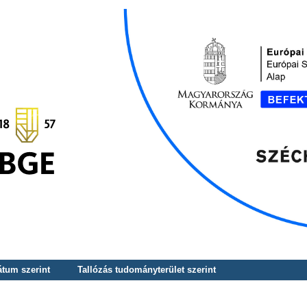
átum szerint
Tallózás tudományterület szerint