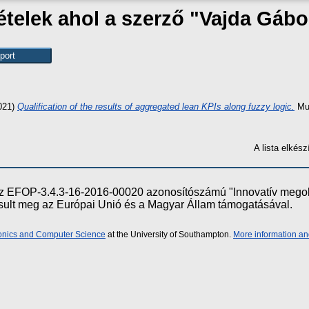
ételek ahol a szerző "
Vajda Gábo
021)
Qualification of the results of aggregated lean KPIs along fuzzy logic.
Mul
A lista elké
e az EFOP-3.4.3-16-2016-00020 azonosítószámú "Innovatív meg
ósult meg az Európai Unió és a Magyar Állam támogatásával.
ronics and Computer Science
at the University of Southampton.
More information an