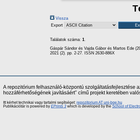
T
Vissza
Export
Találatok száma:
1
.
Gáspár Sándor
és
Vajda Gábor
és
Martos Ede
(2
2021 (2). pp. 2-27. ISSN 2630-886X
A repozitórium felhasználó-központú szolgáltatásfejlesztés
hozzáférhetőségének javításáért" című projekt keretében val
Itt kérhet technikai vagy tartalmi segítséget:
repozitorium AT uni-bge.hu
Publikációtár is powered by
EPrints 3
which is developed by the
School of Elect