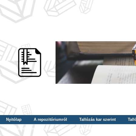
Nyitólap
A repozitóriumról
Tallózás kar szerint
Tall
Tallózás dátum szerint
Tallózás tudományterület szerint