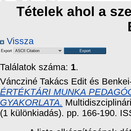
Tételek ahol a sze
Vissza
Export
Találatok száma:
1
.
Váncziné Takács Edit
és
Benkei
ÉRTÉKTÁRI MUNKA PEDAGÓG
GYAKORLATA.
Multidiszcipliná
(1 különkiadás). pp. 166-190. 