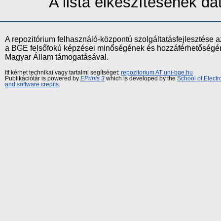
A lista elkészítésének d
A repozitórium felhasználó-központú szolgáltatásfejlesztés
a BGE felsőfokú képzései minőségének és hozzáférhetőségének
Magyar Állam támogatásával.
Itt kérhet technikai vagy tartalmi segítséget:
repozitorium AT uni-bge.hu
Publikációtár is powered by
EPrints 3
which is developed by the
School of Elect
and software credits
.