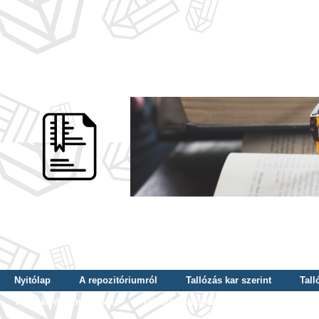
Nyitólap
A repozitóriumról
Tallózás kar szerint
Tall
Tallózás dátum szerint
Tallózás tudományterület szerint