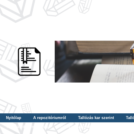
Nyitólap
A repozitóriumról
Tallózás kar szerint
Tall
Tallózás dátum szerint
Tallózás tudományterület szerint