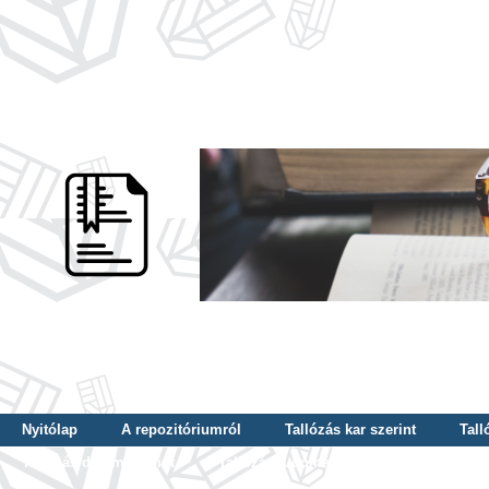
Nyitólap
A repozitóriumról
Tallózás kar szerint
Tall
Tallózás dátum szerint
Tallózás tudományterület szerint