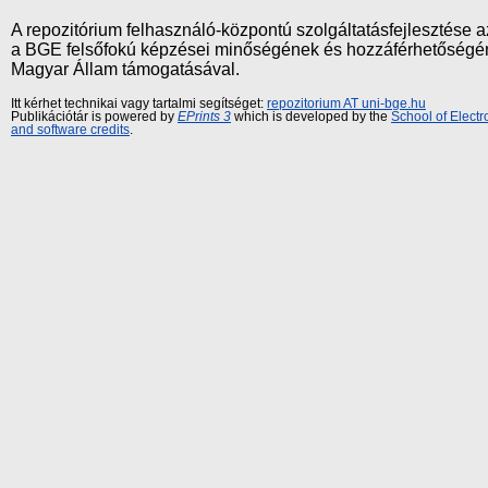
A repozitórium felhasználó-központú szolgáltatásfejlesztés
a BGE felsőfokú képzései minőségének és hozzáférhetőségének
Magyar Állam támogatásával.
Itt kérhet technikai vagy tartalmi segítséget:
repozitorium AT uni-bge.hu
Publikációtár is powered by
EPrints 3
which is developed by the
School of Elect
and software credits
.