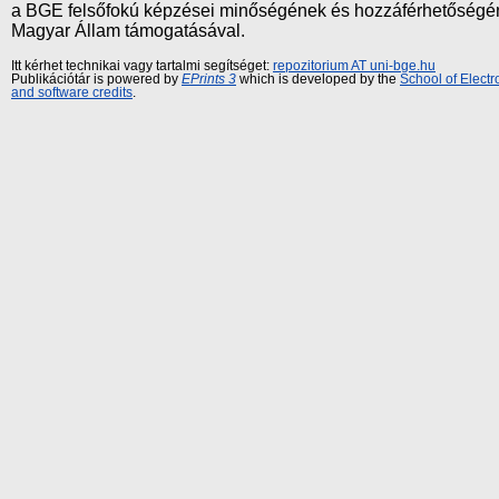
a BGE felsőfokú képzései minőségének és hozzáférhetőségének
Magyar Állam támogatásával.
Itt kérhet technikai vagy tartalmi segítséget:
repozitorium AT uni-bge.hu
Publikációtár is powered by
EPrints 3
which is developed by the
School of Elect
and software credits
.