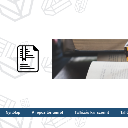
Nyitólap
A repozitóriumról
Tallózás kar szerint
Tall
Tallózás dátum szerint
Tallózás tudományterület szerint