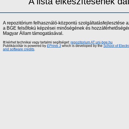
A lista elkészítésének d
A repozitórium felhasználó-központú szolgáltatásfejlesztés
a BGE felsőfokú képzései minőségének és hozzáférhetőségének
Magyar Állam támogatásával.
Itt kérhet technikai vagy tartalmi segítséget:
repozitorium AT uni-bge.hu
Publikációtár is powered by
EPrints 3
which is developed by the
School of Elect
and software credits
.