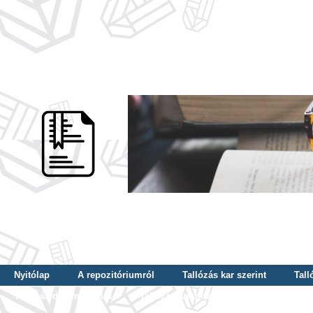
Nyitólap
A repozitóriumról
Tallózás kar szerint
Tall
Tallózás dátum szerint
Tallózás tudományterület szerint