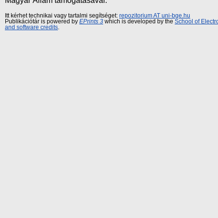
Magyar Állam támogatásával.
Itt kérhet technikai vagy tartalmi segítséget:
repozitorium AT uni-bge.hu
Publikációtár is powered by
EPrints 3
which is developed by the
School of Elect
and software credits
.