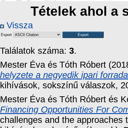
Tételek ahol a 
Vissza
Export
Találatok száma:
3
.
Mester Éva
és
Tóth Róbert
(201
helyzete a negyedik ipari forrad
kihívások, sokszínű válaszok, 2
Mester Éva
és
Tóth Róbert
és
K
Financing Opportunities For Co
challenges and the approaches to