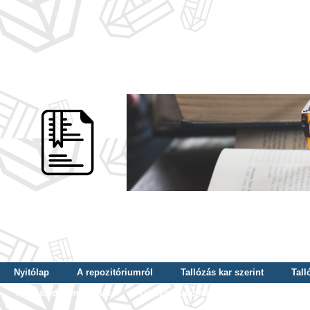
Nyitólap
A repozitóriumról
Tallózás kar szerint
Tall
Tallózás dátum szerint
Tallózás tudományterület szerint