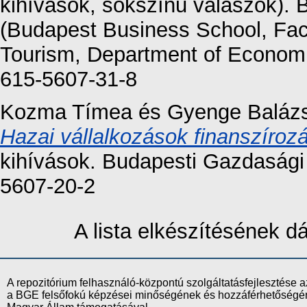
kihívások, sokszínű válaszok).
(Budapest Business School, Fac
Tourism, Department of Economi
615-5607-31-8
Kozma Tímea
és
Gyenge Baláz
Hazai vállalkozások finanszírozá
kihívások. Budapesti Gazdasági
5607-20-2
A lista elkészítésének 
A repozitórium felhasználó-központú szolgáltatásfejlesztés
a BGE felsőfokú képzései minőségének és hozzáférhetőségének