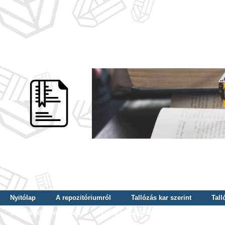
Nyitólap
A repozitóriumról
Tallózás kar szerint
Tall
Tallózás dátum szerint
Tallózás tudományterület szerint