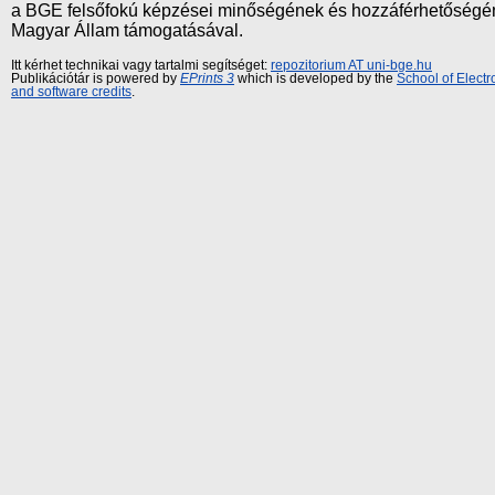
a BGE felsőfokú képzései minőségének és hozzáférhetőségének
Magyar Állam támogatásával.
Itt kérhet technikai vagy tartalmi segítséget:
repozitorium AT uni-bge.hu
Publikációtár is powered by
EPrints 3
which is developed by the
School of Elect
and software credits
.