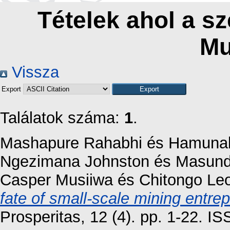
Tételek ahol a sz
Mu
Vissza
Export
Találatok száma:
1
.
Mashapure Rahabhi
és
Hamunak
Ngezimana Johnston
és
Masund
Casper Musiiwa
és
Chitongo Le
fate of small-scale mining entre
Prosperitas, 12 (4). pp. 1-22. I