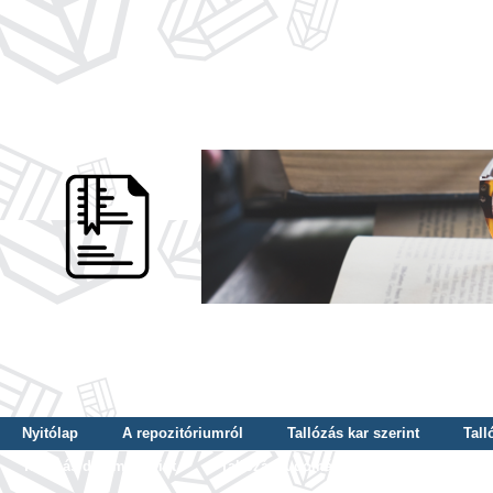
Nyitólap
A repozitóriumról
Tallózás kar szerint
Tall
Tallózás dátum szerint
Tallózás tudományterület szerint