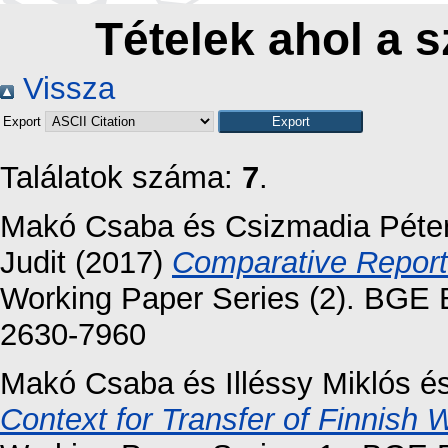
Tételek ahol a s
Vissza
Export
Találatok száma:
7
.
Makó Csaba
és
Csizmadia Péte
Judit
(2017)
Comparative Report
Working Paper Series (2). BGE 
2630-7960
Makó Csaba
és
Illéssy Miklós
é
Context for Transfer of Finnish