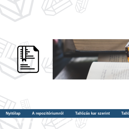
Nyitólap
A repozitóriumról
Tallózás kar szerint
Tall
Tallózás dátum szerint
Tallózás tudományterület szerint