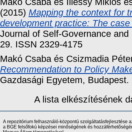
Makó Csaba
és
Illéssy Miklós
é
(2015)
Mapping the context for t
development practice: The case
Journal of Self-Governance and
29. ISSN 2329-4175
Makó Csaba
és
Csizmadia Péte
Recommendation to Policy Make
Gazdasági Egyetem, Budapest.
A lista elkészítésének
A repozitórium felhasználó-központú szolgáltatásfejlesztés
a BGE felsőfokú képzései minőségének és hozzáférhetőségének