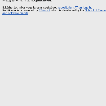
Magyar Állam támogatásával.
Itt kérhet technikai vagy tartalmi segítséget:
repozitorium AT uni-bge.hu
Publikációtár is powered by
EPrints 3
which is developed by the
School of Elect
and software credits
.