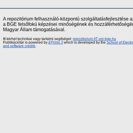
A repozitórium felhasználó-központú szolgáltatásfejlesztés
a BGE felsőfokú képzései minőségének és hozzáférhetőségének
Magyar Állam támogatásával.
Itt kérhet technikai vagy tartalmi segítséget:
repozitorium AT uni-bge.hu
Publikációtár is powered by
EPrints 3
which is developed by the
School of Elect
and software credits
.