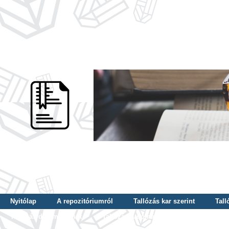
Nyitólap
A repozitóriumról
Tallózás kar szerint
Tall
Tallózás dátum szerint
Tallózás tudományterület szerint