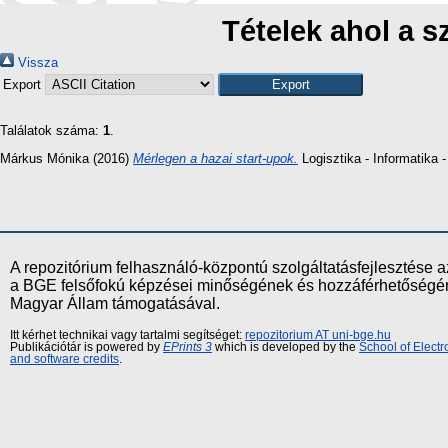
Tételek ahol a s
Vissza
Export
Találatok száma:
1
.
Márkus Mónika
(2016)
Mérlegen a hazai start-upok.
Logisztika - Informatika
A repozitórium felhasználó-központú szolgáltatásfejlesztés
a BGE felsőfokú képzései minőségének és hozzáférhetőségének
Magyar Állam támogatásával.
Itt kérhet technikai vagy tartalmi segítséget:
repozitorium AT uni-bge.hu
Publikációtár is powered by
EPrints 3
which is developed by the
School of Elect
and software credits
.