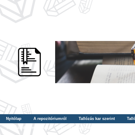
Nyitólap
A repozitóriumról
Tallózás kar szerint
Tall
Tallózás dátum szerint
Tallózás tudományterület szerint