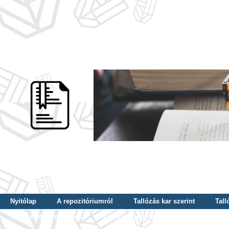
Nyitólap
A repozitóriumról
Tallózás kar szerint
Tall
Tallózás dátum szerint
Tallózás tudományterület szerint