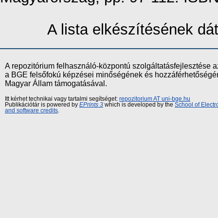
A lista elkészítésének d
A repozitórium felhasználó-központú szolgáltatásfejlesztés
a BGE felsőfokú képzései minőségének és hozzáférhetőségének
Magyar Állam támogatásával.
Itt kérhet technikai vagy tartalmi segítséget:
repozitorium AT uni-bge.hu
Publikációtár is powered by
EPrints 3
which is developed by the
School of Elect
and software credits
.