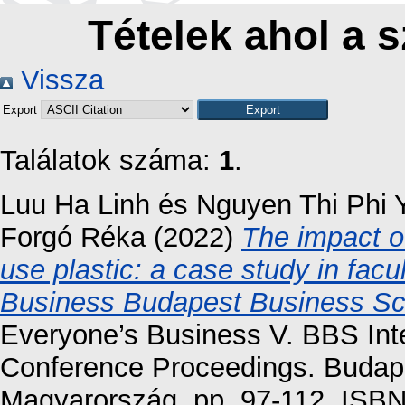
Tételek ahol a s
Vissza
Export
Találatok száma:
1
.
Luu Ha Linh
és
Nguyen Thi Phi 
Forgó Réka
(2022)
The impact o
use plastic: a case study in fac
Business Budapest Business Sc
Everyone’s Business V. BBS Inte
Conference Proceedings. Budap
Magyarország, pp. 97-112. ISB