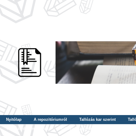
Nyitólap
A repozitóriumról
Tallózás kar szerint
Tall
Tallózás dátum szerint
Tallózás tudományterület szerint