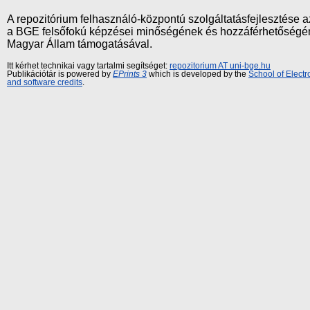
A repozitórium felhasználó-központú szolgáltatásfejlesztés
a BGE felsőfokú képzései minőségének és hozzáférhetőségének
Magyar Állam támogatásával.
Itt kérhet technikai vagy tartalmi segítséget:
repozitorium AT uni-bge.hu
Publikációtár is powered by
EPrints 3
which is developed by the
School of Elect
and software credits
.