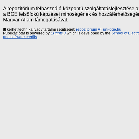
A repozitórium felhasználó-központú szolgáltatásfejlesztés
a BGE felsőfokú képzései minőségének és hozzáférhetőségének
Magyar Állam támogatásával.
Itt kérhet technikai vagy tartalmi segítséget:
repozitorium AT uni-bge.hu
Publikációtár is powered by
EPrints 3
which is developed by the
School of Elect
and software credits
.