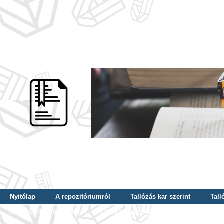
Nyitólap
A repozitóriumról
Tallózás kar szerint
Tall
Tallózás dátum szerint
Tallózás tudományterület szerint