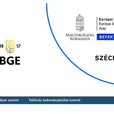
átum szerint
Tallózás tudományterület szerint