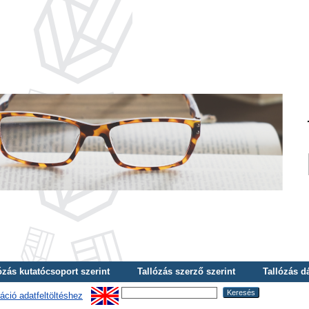
ózás kutatócsoport szerint
Tallózás szerző szerint
Tallózás d
áció adatfeltöltéshez