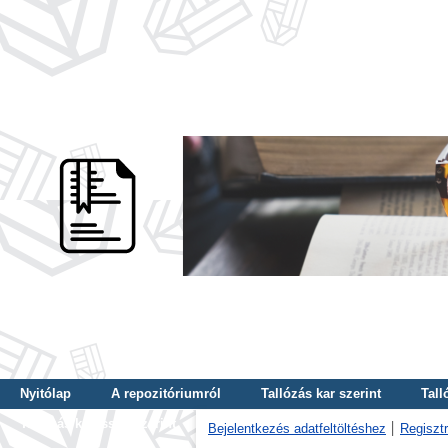
Nyitólap
A repozitóriumról
Tallózás kar szerint
Tall
Tallózás kulcsszó szerint
Bejelentkezés adatfeltöltéshez
Regisztr