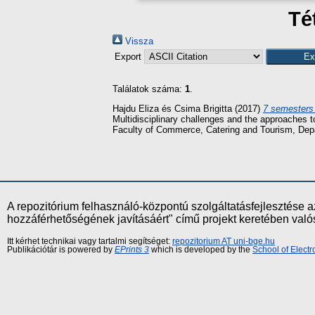
Té
Vissza
Export
Találatok száma:
1
.
Hajdu Eliza
és
Csima Brigitta
(2017)
7 semesters 
Multidisciplinary challenges and the approaches
Faculty of Commerce, Catering and Tourism, Dep
A repozitórium felhasználó-központú szolgáltatásfejlesztés
hozzáférhetőségének javításáért" című projekt keretében val
Itt kérhet technikai vagy tartalmi segítséget:
repozitorium AT uni-bge.hu
Publikációtár is powered by
EPrints 3
which is developed by the
School of Elect