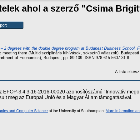
telek ahol a szerző "
Csima Brigit
– 2 degrees with the double degree program at Budapest Business School, F
 to meeting them (Multidiszciplináris kihívások, sokszínű válaszok). Budape
artment of Economics), Budapest, pp. 89-109. ISBN 978-615-5607-31-8
A lista elké
e az EFOP-3.4.3-16-2016-00020 azonosítószámú "Innovatív meg
ósult meg az Európai Unió és a Magyar Állam támogatásával.
ronics and Computer Science
at the University of Southampton.
More information an