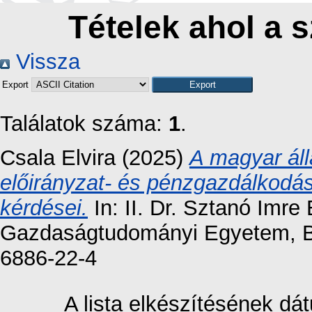
Tételek ahol a s
Vissza
Export
Találatok száma:
1
.
Csala Elvira
(2025)
A magyar áll
előirányzat- és pénzgazdálkodá
kérdései.
In: II. Dr. Sztanó Imr
Gazdaságtudományi Egyetem, Bu
6886-22-4
A lista elkészítésének d