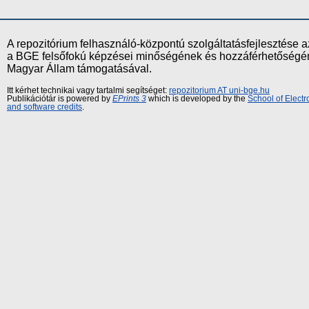
A repozitórium felhasználó-központú szolgáltatásfejlesztés
a BGE felsőfokú képzései minőségének és hozzáférhetőségének
Magyar Állam támogatásával.
Itt kérhet technikai vagy tartalmi segítséget:
repozitorium AT uni-bge.hu
Publikációtár is powered by
EPrints 3
which is developed by the
School of Elect
and software credits
.