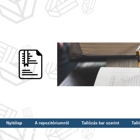
Nyitólap
A repozitóriumról
Tallózás kar szerint
Tall
Tallózás dátum szerint
Tallózás tudományterület szerint