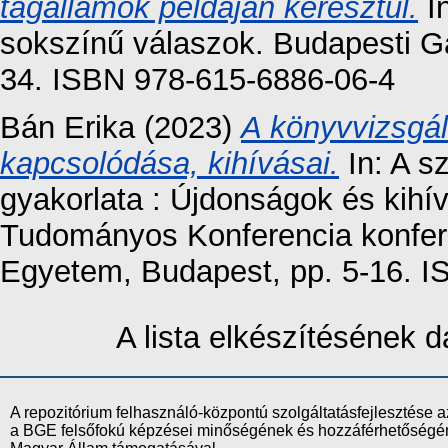
tagállamok példáján keresztül.
In
sokszínű válaszok. Budapesti G
34. ISBN 978-615-6886-06-4
Bán Erika
(2023)
A könyvvizsgál
kapcsolódása, kihívásai.
In: A sz
gyakorlata : Újdonságok és kihív
Tudományos Konferencia konfer
Egyetem, Budapest, pp. 5-16. 
A lista elkészítésének
A repozitórium felhasználó-központú szolgáltatásfejlesztés
a BGE felsőfokú képzései minőségének és hozzáférhetőségének