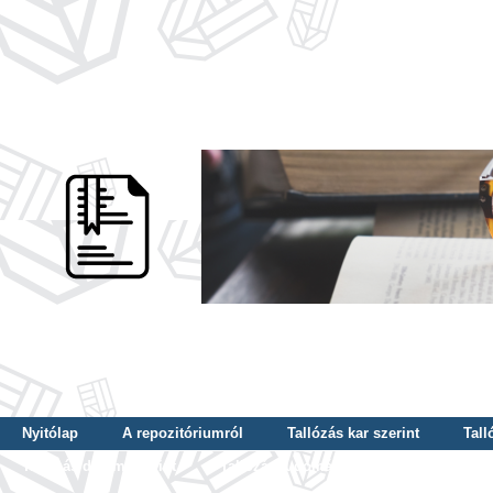
Nyitólap
A repozitóriumról
Tallózás kar szerint
Tall
Tallózás dátum szerint
Tallózás tudományterület szerint