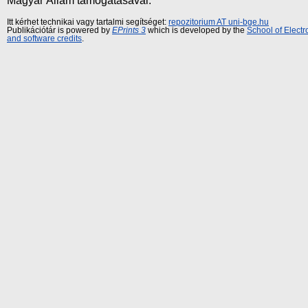
Magyar Állam támogatásával.
Itt kérhet technikai vagy tartalmi segítséget:
repozitorium AT uni-bge.hu
Publikációtár is powered by
EPrints 3
which is developed by the
School of Elect
and software credits
.