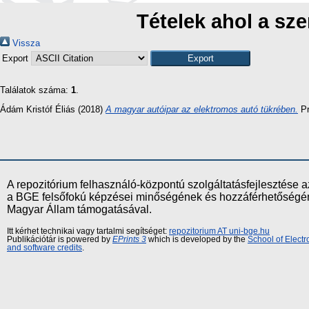
Tételek ahol a sze
Vissza
Export
Találatok száma:
1
.
Ádám Kristóf Éliás
(2018)
A magyar autóipar az elektromos autó tükrében.
Pr
A repozitórium felhasználó-központú szolgáltatásfejlesztés
a BGE felsőfokú képzései minőségének és hozzáférhetőségének
Magyar Állam támogatásával.
Itt kérhet technikai vagy tartalmi segítséget:
repozitorium AT uni-bge.hu
Publikációtár is powered by
EPrints 3
which is developed by the
School of Elect
and software credits
.