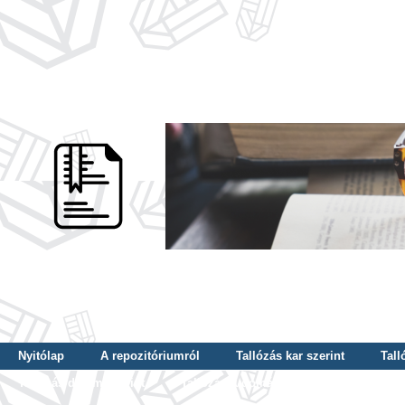
Nyitólap
A repozitóriumról
Tallózás kar szerint
Tall
Tallózás dátum szerint
Tallózás tudományterület szerint