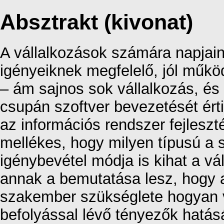
Absztrakt (kivonat)
A vállalkozások számára napjai
igényeiknek megfelelő, jól működ
– ám sajnos sok vállalkozás, és
csupán szoftver bevezetését értik
az információs rendszer fejles
mellékes, hogy milyen típusú a 
igénybevétel módja is kihat a vá
annak a bemutatása lesz, hogy a
szakember szükséglete hogyan vá
befolyással lévő tényezők hatás