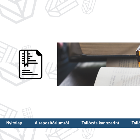
Nyitólap
A repozitóriumról
Tallózás kar szerint
Tall
Tallózás dátum szerint
Tallózás tudományterület szerint