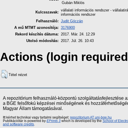
Gubán Miklós
vállalati információs rendszer - vállalati
Kulcsszavak:
információs rendszer
Felhasználó:
Judit Góczán
A mű MTMT azonosítója:
3176900
Rekord készítés dátuma:
2017. Már. 24. 12:29
Utolsó módosítás:
2017. Júl. 26. 10:43
Actions (login required
Tétel nézet
A repozitórium felhasználó-központú szolgáltatásfejlesztés
a BGE felsőfokú képzései minőségének és hozzáférhetőségének
Magyar Állam támogatásával.
Itt kérhet technikai vagy tartalmi segítséget:
repozitorium AT uni-bge.hu
Publikációtár is powered by
EPrints 3
which is developed by the
School of Elect
and software credits
.