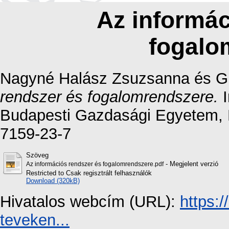
Az informác
fogalo
Nagyné Halász Zsuzsanna
és
G
rendszer és fogalomrendszere.
I
Budapesti Gazdasági Egyetem, 
7159-23-7
Szöveg
- Megjelent verzió
Az információs rendszer és fogalomrendszere.pdf
Restricted to Csak regisztrált felhasználók
Download (320kB)
Hivatalos webcím (URL):
https:
teveken...