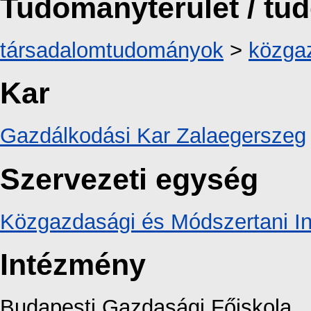
Tudományterület / t
társadalomtudományok
>
közga
Kar
Gazdálkodási Kar Zalaegerszeg
Szervezeti egység
Közgazdasági és Módszertani In
Intézmény
Budapesti Gazdasági Főiskola