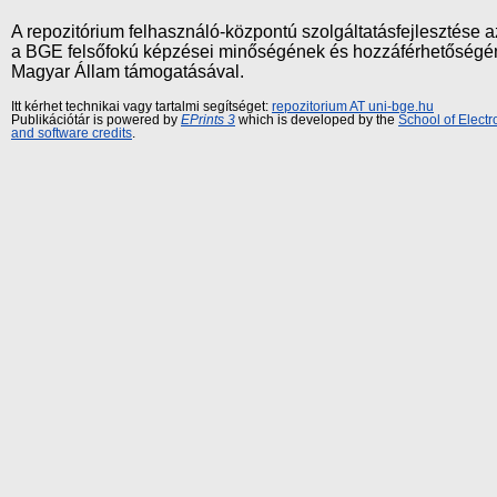
A repozitórium felhasználó-központú szolgáltatásfejlesztés
a BGE felsőfokú képzései minőségének és hozzáférhetőségének
Magyar Állam támogatásával.
Itt kérhet technikai vagy tartalmi segítséget:
repozitorium AT uni-bge.hu
Publikációtár is powered by
EPrints 3
which is developed by the
School of Elect
and software credits
.