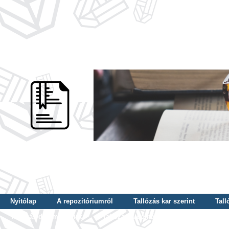
Nyitólap
A repozitóriumról
Tallózás kar szerint
Tall
Tallózás dátum szerint
Tallózás tudományterület szerint