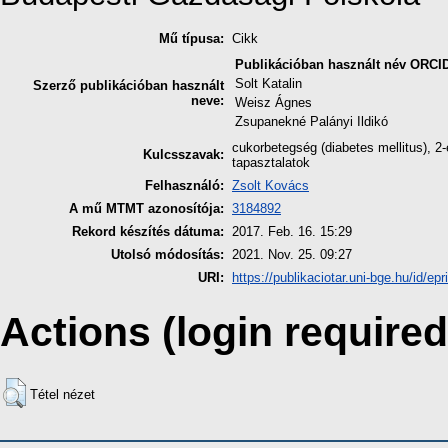
Mű típusa:
Cikk
Publikációban használt név
ORCI
Solt Katalin
Szerző publikációban használt
neve:
Weisz Ágnes
Zsupanekné Palányi Ildikó
cukorbetegség (diabetes mellitus), 2
Kulcsszavak:
tapasztalatok
Felhasználó:
Zsolt Kovács
A mű MTMT azonosítója:
3184892
Rekord készítés dátuma:
2017. Feb. 16. 15:29
Utolsó módosítás:
2021. Nov. 25. 09:27
URI:
https://publikaciotar.uni-bge.hu/id/epr
Actions (login required
Tétel nézet