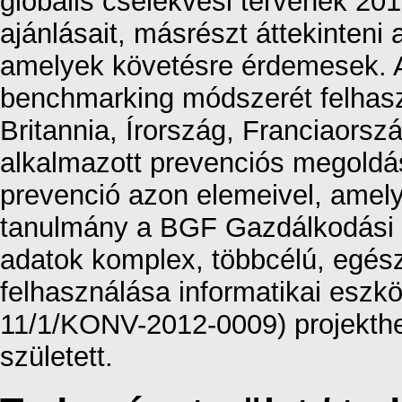
globális cselekvési tervének 20
ajánlásait, másrészt áttekinteni 
amelyek követésre érdemesek. A 
benchmarking módszerét felhas
Britannia, Írország, Franciaorsz
alkalmazott prevenciós megoldás
prevenció azon elemeivel, amel
tanulmány a BGF Gazdálkodási 
adatok komplex, többcélú, egész
felhasználása informatikai esz
11/1/KONV-2012-0009) projekth
született.