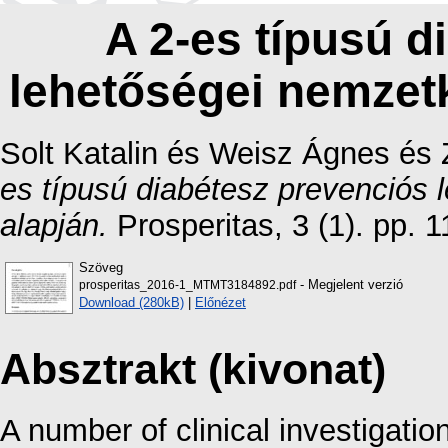
A 2-es típusú d
lehetőségei nemzetk
Solt Katalin
és
Weisz Ágnes
és
es típusú diabétesz prevenciós 
alapján.
Prosperitas, 3 (1). pp.
Szöveg
- Megjelent verzió
prosperitas_2016-1_MTMT3184892.pdf
Download (280kB)
|
Előnézet
Absztrakt (kivonat)
A number of clinical investigati