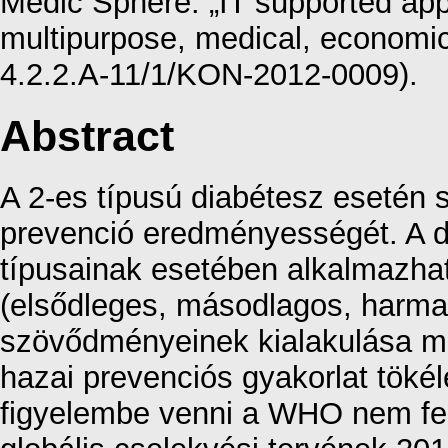
Medic Sphere: „IT supported appli
multipurpose, medical, economi
4.2.2.A-11/1/KON-2012-0009).
Abstract
A 2-es típusú diabétesz esetén s
prevenció eredményességét. A d
típusainak esetében alkalmazha
(elsődleges, másodlagos, harma
szövődményeinek kialakulása meg
hazai prevenciós gyakorlat töké
figyelembe venni a WHO nem fe