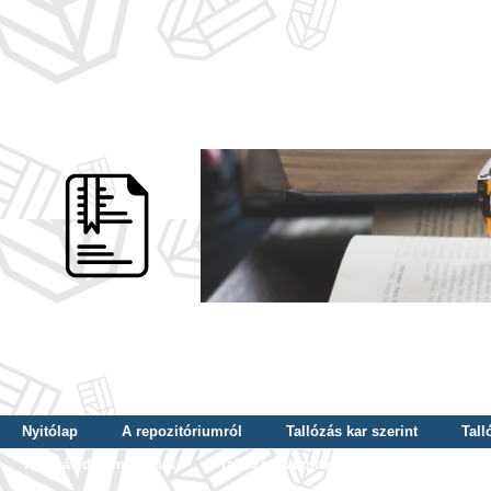
Nyitólap
A repozitóriumról
Tallózás kar szerint
Tall
Tallózás dátum szerint
Tallózás tudományterület szerint