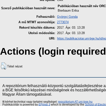
Publikációban használt név
ORC
Szerző publikációban használt neve:
Bierbaum Erika
Felhasználó:
Györgyi Gonda
A mű MTMT azonosítója:
2773074
Rekord készítés dátuma:
2017. Ápr. 03. 13:28
Utolsó módosítás:
2017. Ápr. 03. 13:28
URI:
https://publikaciotar.uni-bge.hu/id/ep
Actions (login required
Tétel nézet
A repozitórium felhasználó-központú szolgáltatásfejlesztés
a BGE felsőfokú képzései minőségének és hozzáférhetőségének
Magyar Állam támogatásával.
Itt kérhet technikai vagy tartalmi segítséget:
repozitorium AT uni-bge.hu
Publikációtár is powered by
EPrints 3
which is developed by the
School of Elect