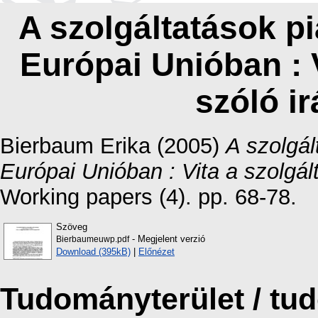
A szolgáltatások p
Európai Unióban : V
szóló ir
Bierbaum Erika
(2005)
A szolgál
Európai Unióban : Vita a szolgált
Working papers (4). pp. 68-78.
Szöveg
- Megjelent verzió
Bierbaumeuwp.pdf
Download (395kB)
|
Előnézet
Tudományterület / t