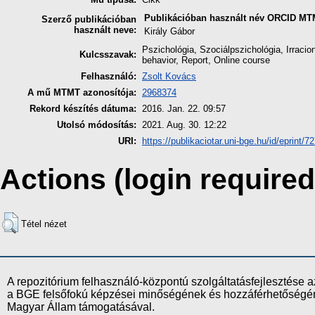
Publikációban használt név
ORCID
MTM
Szerző publikációban
használt neve:
Király Gábor
Pszichológia, Szociálpszichológia, Irracio
Kulcsszavak:
behavior, Report, Online course
Felhasználó:
Zsolt Kovács
A mű MTMT azonosítója:
2968374
Rekord készítés dátuma:
2016. Jan. 22. 09:57
Utolsó módosítás:
2021. Aug. 30. 12:22
URI:
https://publikaciotar.uni-bge.hu/id/eprint/7
Actions (login required
Tétel nézet
A repozitórium felhasználó-központú szolgáltatásfejlesztés
a BGE felsőfokú képzései minőségének és hozzáférhetőségének
Magyar Állam támogatásával.