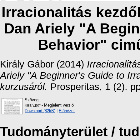
Irracionalitás kez
Dan Ariely "A Beginn
Behavior" cimű
Király Gábor
(2014)
Irracionali
Ariely "A Beginner's Guide to Irr
kurzusáról.
Prosperitas, 1 (2). 
Szöveg
- Megjelent verzió
Kiraly.pdf
Download (82kB)
|
Előnézet
Tudományterület / t