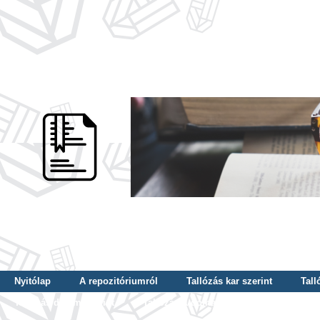
Nyitólap
A repozitóriumról
Tallózás kar szerint
Tall
Tallózás dátum szerint
Tallózás tudományterület szerint