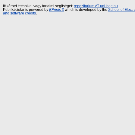
Itt kérhet technikai vagy tartalmi segítséget:
repozitorium AT uni-bge.hu
Publikációtár is powered by
EPrints 3
which is developed by the
School of Elect
and software credits
.