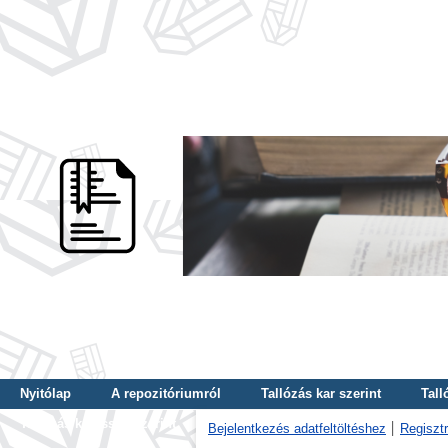
Nyitólap
A repozitóriumról
Tallózás kar szerint
Tall
Tallózás kulcsszó szerint
Bejelentkezés adatfeltöltéshez
Regisztr