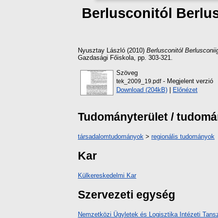
Berlusconitól Berlus
Nyusztay László
(2010)
Berlusconitól Berlusconi
Gazdasági Főiskola, pp. 303-321.
Szöveg
- Megjelent verzió
tek_2009_19.pdf
Download (204kB)
|
Előnézet
Tudományterület / tudom
társadalomtudományok
>
regionális tudományok
Kar
Külkereskedelmi Kar
Szervezeti egység
Nemzetközi Ügyletek és Logisztika Intézeti Tans