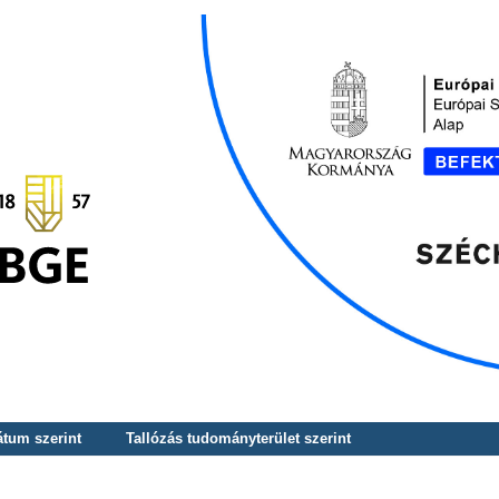
átum szerint
Tallózás tudományterület szerint