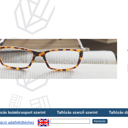
ózás kutatócsoport szerint
Tallózás szerző szerint
Tallózás d
áció adatfeltöltéshez