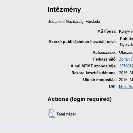
Intézmény
Budapesti Gazdasági Főiskola
Mű típusa:
Könyv r
Publik
Szerző publikációban használt neve:
Nyuszt
Kulcsszavak:
Olaszors
Felhasználó:
Zoltán 
A mű MTMT azonosítója:
237901
Rekord készítés dátuma:
2015. M
Utolsó módosítás:
2015. M
URI:
https://
Actions (login required)
Tétel nézet