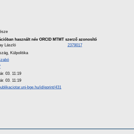
észe
ációban használt név
ORCID
MTMT szerző azonosító
ay László
2379017
zág, Külpolitika
Szabó
7
ár. 03. 11:19
ár. 03. 11:19
publikaciotar.uni-bge.hu/id/eprint/431