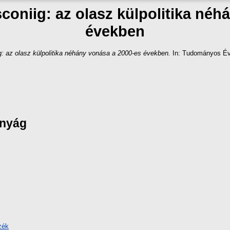
coniig: az olasz külpolitika néh
években
ig: az olasz külpolitika néhány vonása a 2000-es években.
In: Tudományos Évk
ányág
zék