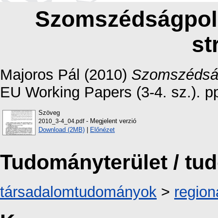
Szomszédságpoli
st
Majoros Pál
(2010)
Szomszédságp
EU Working Papers (3-4. sz.). pp
Szöveg
- Megjelent verzió
2010_3-4_04.pdf
Download (2MB)
|
Előnézet
Tudományterület / t
társadalomtudományok
>
region