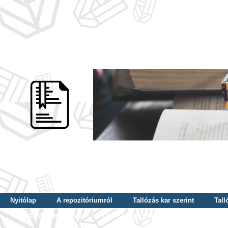
Nyitólap
A repozitóriumról
Tallózás kar szerint
Tall
Tallózás dátum szerint
Tallózás tudományterület szerint