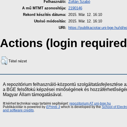
Felhasználó:
Zoltán Szabó
A mű MTMT azonosítója:
2190146
Rekord készítés dátuma:
2015. Már. 12. 16:10
Utolsó módosítás:
2015. Már. 12. 16:10
URI:
https://publikaciotar.uni-bge.hu/id/e
Actions (login required
Tétel nézet
A repozitórium felhasználó-központú szolgáltatásfejlesztés
a BGE felsőfokú képzései minőségének és hozzáférhetőségének
Magyar Állam támogatásával.
Itt kérhet technikai vagy tartalmi segítséget:
repozitorium AT uni-bge.hu
Publikációtár is powered by
EPrints 3
which is developed by the
School of Elect
and software credits
.