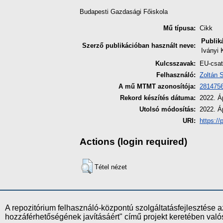
Budapesti Gazdasági Főiskola
Mű típusa:
Cikk
Publik
Szerző publikációban használt neve:
Iványi 
Kulcsszavak:
EU-csat
Felhasználó:
Zoltán 
A mű MTMT azonosítója:
281475
Rekord készítés dátuma:
2022. Áp
Utolsó módosítás:
2022. Áp
URI:
https://
Actions (login required)
Tétel nézet
A repozitórium felhasználó-központú szolgáltatásfejlesztés
hozzáférhetőségének javításáért" című projekt keretében val