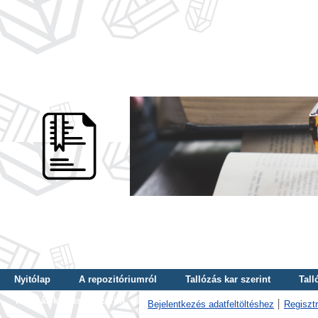
Nyitólap
A repozitóriumról
Tallózás kar szerint
Tall
Tallózás kulcsszó szerint
Bejelentkezés adatfeltöltéshez
Regisztr