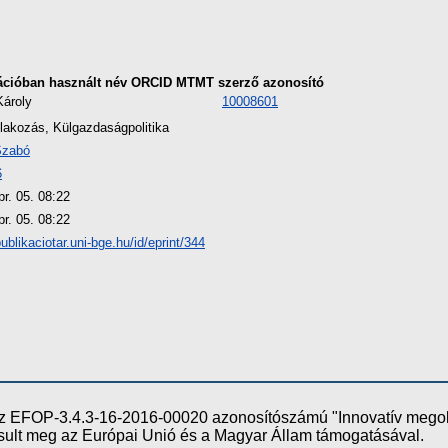
ációban használt név
ORCID
MTMT szerző azonosító
Károly
10008601
lakozás, Külgazdaságpolitika
Szabó
6
r. 05. 08:22
r. 05. 08:22
publikaciotar.uni-bge.hu/id/eprint/344
e az EFOP-3.4.3-16-2016-00020 azonosítószámú "Innovatív meg
ósult meg az Európai Unió és a Magyar Állam támogatásával.