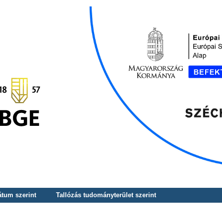
átum szerint
Tallózás tudományterület szerint