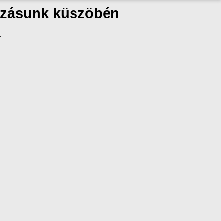
kozásunk küszöbén
.