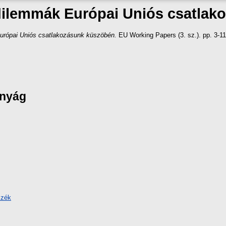
dilemmák Európai Uniós csatla
urópai Uniós csatlakozásunk küszöbén.
EU Working Papers (3. sz.). pp. 3-11
ányág
szék