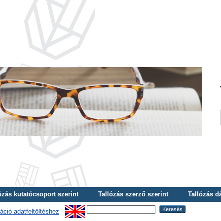
ózás kutatócsoport szerint
Tallózás szerző szerint
Tallózás d
áció adatfeltöltéshez