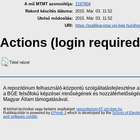
A mű MTMT azonosítója:
2197804
Rekord készítés dátuma:
2015. Már. 03. 11:52
Utolsó módosítás:
2015. Már. 03. 11:52
URI:
https://publikaciotar.uni-bge.hu/id/e
Actions (login required
Tétel nézet
A repozitórium felhasználó-központú szolgáltatásfejlesztés
a BGE felsőfokú képzései minőségének és hozzáférhetőségének
Magyar Állam támogatásával.
Itt kérhet technikai vagy tartalmi segítséget:
repozitorium AT uni-bge.hu
Publikációtár is powered by
EPrints 3
which is developed by the
School of Elect
and software credits
.