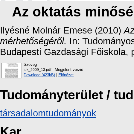
Az oktatás minős
Ilyésné Molnár Emese
(2010)
Az
mérhetőségéről.
In: Tudományos
Budapesti Gazdasági Főiskola, 
Szöveg
- Megjelent verzió
tek_2009_13.pdf
Download (423kB)
|
Előnézet
Tudományterület / t
társadalomtudományok
Kar