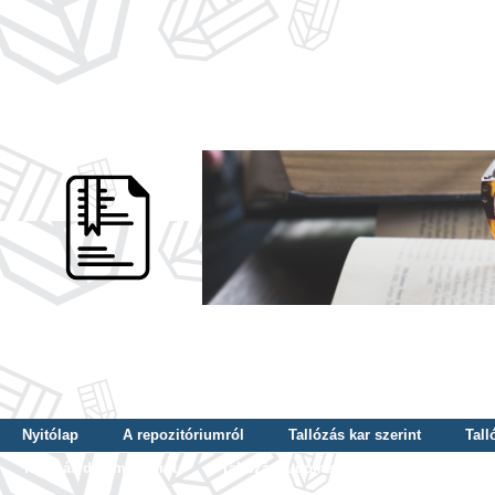
Nyitólap
A repozitóriumról
Tallózás kar szerint
Tall
Tallózás dátum szerint
Tallózás tudományterület szerint