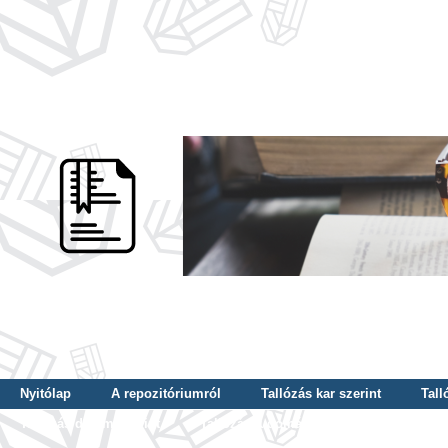
Nyitólap
A repozitóriumról
Tallózás kar szerint
Tall
Tallózás dátum szerint
Tallózás tudományterület szerint