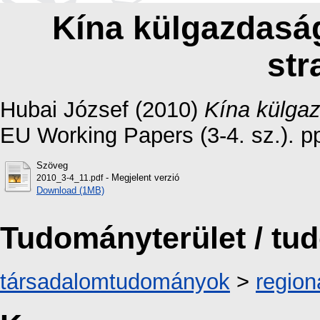
Kína külgazdaság
str
Hubai József
(2010)
Kína külgaz
EU Working Papers (3-4. sz.). p
Szöveg
- Megjelent verzió
2010_3-4_11.pdf
Download (1MB)
Tudományterület / t
társadalomtudományok
>
region