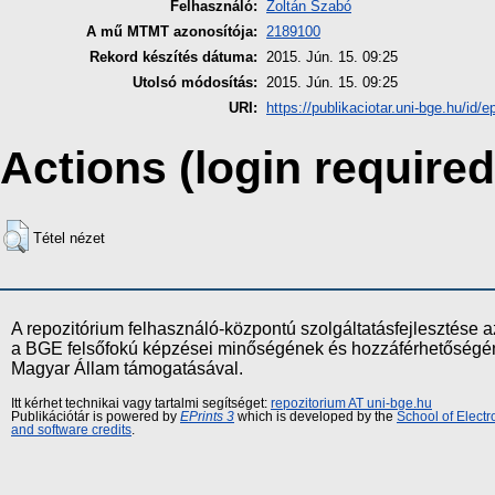
Felhasználó:
Zoltán Szabó
A mű MTMT azonosítója:
2189100
Rekord készítés dátuma:
2015. Jún. 15. 09:25
Utolsó módosítás:
2015. Jún. 15. 09:25
URI:
https://publikaciotar.uni-bge.hu/id/e
Actions (login required
Tétel nézet
A repozitórium felhasználó-központú szolgáltatásfejlesztés
a BGE felsőfokú képzései minőségének és hozzáférhetőségének
Magyar Állam támogatásával.
Itt kérhet technikai vagy tartalmi segítséget:
repozitorium AT uni-bge.hu
Publikációtár is powered by
EPrints 3
which is developed by the
School of Elect
and software credits
.