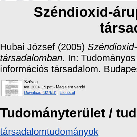
Széndioxid-áru
társ
Hubai József
(2005)
Széndioxid-
társadalomban.
In: Tudományos 
információs társadalom. Budapes
Szöveg
- Megjelent verzió
tek_2004_15.pdf
Download (327kB)
|
Előnézet
Tudományterület / t
társadalomtudományok