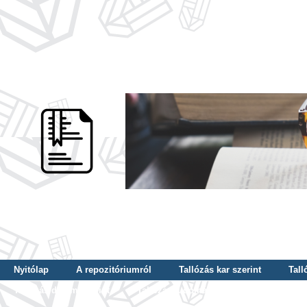
Nyitólap
A repozitóriumról
Tallózás kar szerint
Tall
Tallózás dátum szerint
Tallózás tudományterület szerint