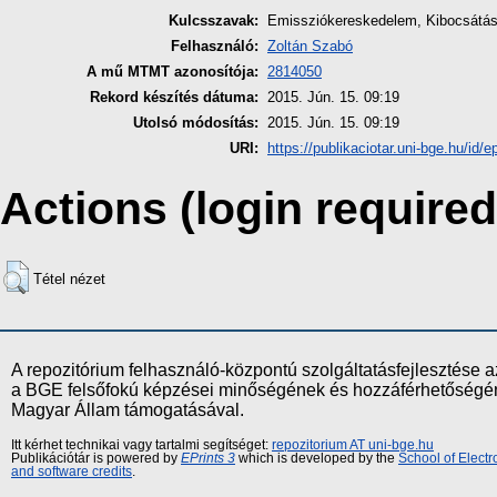
Kulcsszavak:
Emissziókereskedelem, Kibocsátás
Felhasználó:
Zoltán Szabó
A mű MTMT azonosítója:
2814050
Rekord készítés dátuma:
2015. Jún. 15. 09:19
Utolsó módosítás:
2015. Jún. 15. 09:19
URI:
https://publikaciotar.uni-bge.hu/id/e
Actions (login required
Tétel nézet
A repozitórium felhasználó-központú szolgáltatásfejlesztés
a BGE felsőfokú képzései minőségének és hozzáférhetőségének
Magyar Állam támogatásával.
Itt kérhet technikai vagy tartalmi segítséget:
repozitorium AT uni-bge.hu
Publikációtár is powered by
EPrints 3
which is developed by the
School of Elect
and software credits
.