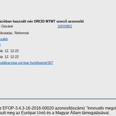
ációban használt név
ORCID
MTMT szerző azonosító
h Gézáné
10033852
ókutatás, Reformok
Szabó
8
ár. 12. 12:22
ár. 12. 12:22
publikaciotar.uni-bge.hu/id/eprint/307
e az EFOP-3.4.3-16-2016-00020 azonosítószámú "Innovatív meg
ósult meg az Európai Unió és a Magyar Állam támogatásával.