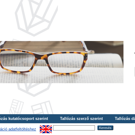
ózás kutatócsoport szerint
Tallózás szerző szerint
Tallózás d
áció adatfeltöltéshez