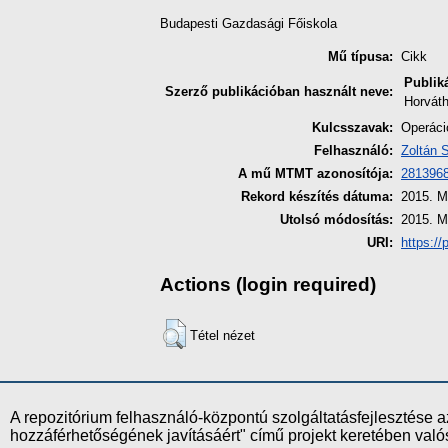
Budapesti Gazdasági Főiskola
Mű típusa:
Cikk
Publik
Szerző publikációban használt neve:
Horvát
Kulcsszavak:
Operáci
Felhasználó:
Zoltán 
A mű MTMT azonosítója:
281396
Rekord készítés dátuma:
2015. M
Utolsó módosítás:
2015. M
URI:
https://
Actions (login required)
Tétel nézet
A repozitórium felhasználó-központú szolgáltatásfejlesztés
hozzáférhetőségének javításáért" című projekt keretében val