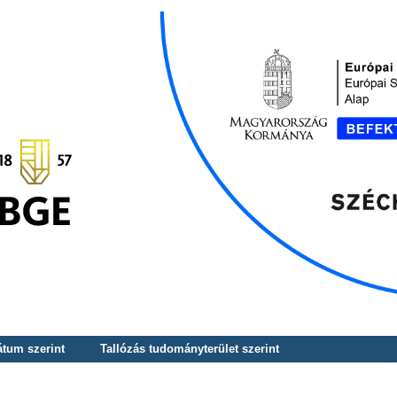
átum szerint
Tallózás tudományterület szerint