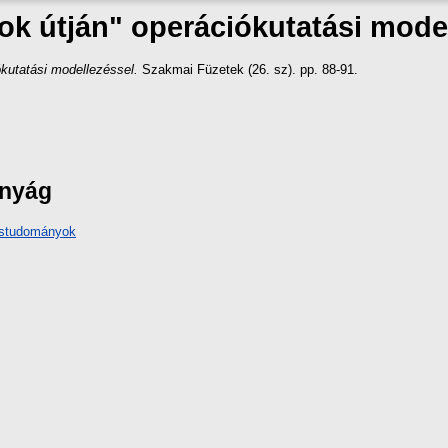
k útján" operációkutatási mode
kutatási modellezéssel.
Szakmai Füzetek (26. sz). pp. 88-91.
ányág
ástudományok