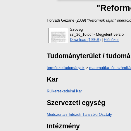
"Reformo
Horváth Gézáné
(2009)
"Reformok útján" operáció
Szöveg
- Megjelent verzió
szf_26_10.pdf
Download (199kB)
|
Előnézet
Tudományterület / tudom
természettudományok
>
matematika- és számít
Kar
Külkereskedelmi Kar
Szervezeti egység
Módszertani Intézeti Tanszéki Osztály
Intézmény