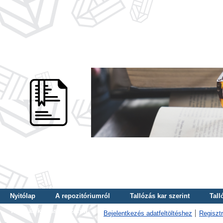
Nyitólap
A repozitóriumról
Tallózás kar szerint
Tall
Tallózás kulcsszó szerint
Bejelentkezés adatfeltöltéshez
Regisztr