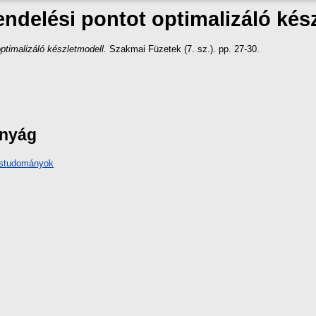
endelési pontot optimalizáló kés
optimalizáló készletmodell.
Szakmai Füzetek (7. sz.). pp. 27-30.
ányág
ástudományok