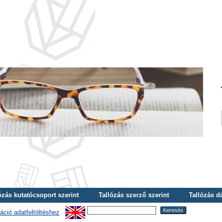
ózás kutatócsoport szerint
Tallózás szerző szerint
Tallózás d
áció adatfeltöltéshez