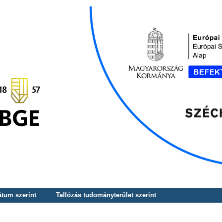
átum szerint
Tallózás tudományterület szerint