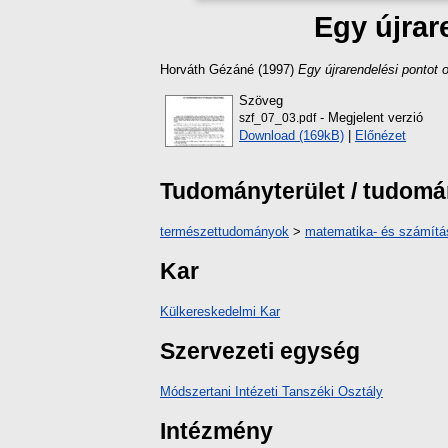
Egy újrar
Horváth Gézáné
(1997)
Egy újrarendelési pontot 
Szöveg
- Megjelent verzió
szf_07_03.pdf
Download (169kB)
|
Előnézet
Tudományterület / tudom
természettudományok
>
matematika- és számít
Kar
Külkereskedelmi Kar
Szervezeti egység
Módszertani Intézeti Tanszéki Osztály
Intézmény