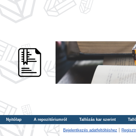
Nyitólap
A repozitóriumról
Tallózás kar szerint
Tall
Tallózás kulcsszó szerint
Bejelentkezés adatfeltöltéshez
Regisztr