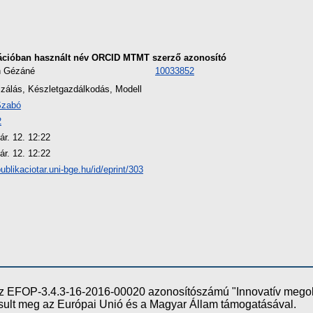
ációban használt név
ORCID
MTMT szerző azonosító
h Gézáné
10033852
izálás, Készletgazdálkodás, Modell
Szabó
2
ár. 12. 12:22
ár. 12. 12:22
publikaciotar.uni-bge.hu/id/eprint/303
e az EFOP-3.4.3-16-2016-00020 azonosítószámú "Innovatív meg
ósult meg az Európai Unió és a Magyar Állam támogatásával.