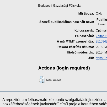
Budapesti Gazdasági Főiskola
Mű típusa:
Cikk
Publik
Szerző publikációban használt neve:
Horvát
Kulcsszavak:
Optimal
Felhasználó:
Zoltán 
A mű MTMT azonosítója:
281394
Rekord készítés dátuma:
2015. M
Utolsó módosítás:
2015. M
URI:
https://
Actions (login required)
Tétel nézet
A repozitórium felhasználó-központú szolgáltatásfejlesztés
hozzáférhetőségének javításáért" című projekt keretében val