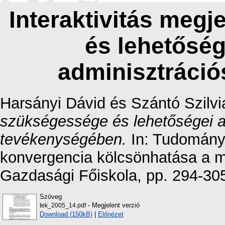
Interaktivitás meg
és lehetőség
adminisztráci
Harsányi Dávid
és
Szántó Szilvi
szükségessége és lehetőségei a 
tevékenységében.
In: Tudományo
konvergencia kölcsönhatása a 
Gazdasági Főiskola, pp. 294-30
Szöveg
- Megjelent verzió
tek_2005_14.pdf
Download (150kB)
|
Előnézet