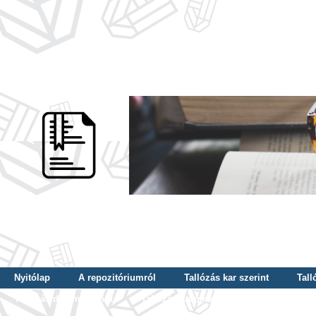
Nyitólap
A repozitóriumról
Tallózás kar szerint
Tall
Tallózás dátum szerint
Tallózás tudományterület szerint