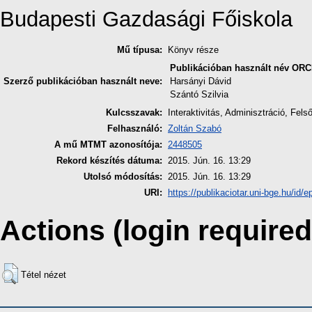
Budapesti Gazdasági Főiskola
Mű típusa:
Könyv része
Publikációban használt név
ORC
Szerző publikációban használt neve:
Harsányi Dávid
Szántó Szilvia
Kulcsszavak:
Interaktivitás, Adminisztráció, Fels
Felhasználó:
Zoltán Szabó
A mű MTMT azonosítója:
2448505
Rekord készítés dátuma:
2015. Jún. 16. 13:29
Utolsó módosítás:
2015. Jún. 16. 13:29
URI:
https://publikaciotar.uni-bge.hu/id/e
Actions (login required
Tétel nézet