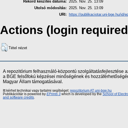
Rekord készítés dátuma:
2025. Nov. 25. 13:09
Utolsó módosítás:
2025. Nov. 25. 13:09
URI:
https://publikaciotar.uni-bge.hu/id/e
Actions (login required
Tétel nézet
A repozitórium felhasználó-központú szolgáltatásfejlesztés
a BGE felsőfokú képzései minőségének és hozzáférhetőségének
Magyar Állam támogatásával.
Itt kérhet technikai vagy tartalmi segítséget:
repozitorium AT uni-bge.hu
Publikációtár is powered by
EPrints 3
which is developed by the
School of Elect
and software credits
.