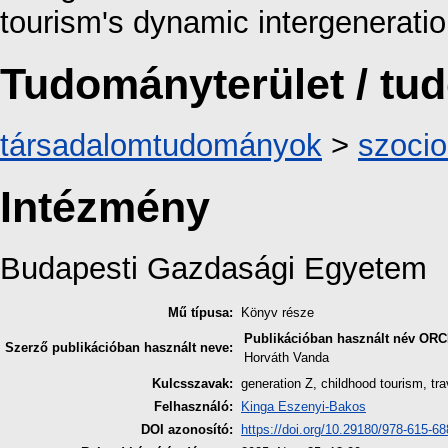
tourism's dynamic intergenerati
Tudományterület / t
társadalomtudományok
>
szocio
Intézmény
Budapesti Gazdasági Egyetem
Mű típusa:
Könyv része
Publikációban használt név
ORC
Szerző publikációban használt neve:
Horváth Vanda
Kulcsszavak:
generation Z, childhood tourism, tr
Felhasználó:
Kinga Eszenyi-Bakos
DOI azonosító:
https://doi.org/10.29180/978-615-6