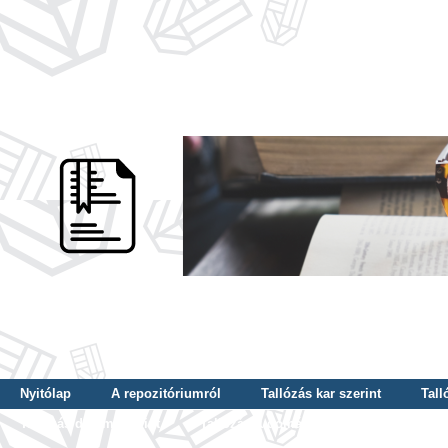
Nyitólap
A repozitóriumról
Tallózás kar szerint
Tall
Tallózás dátum szerint
Tallózás tudományterület szerint