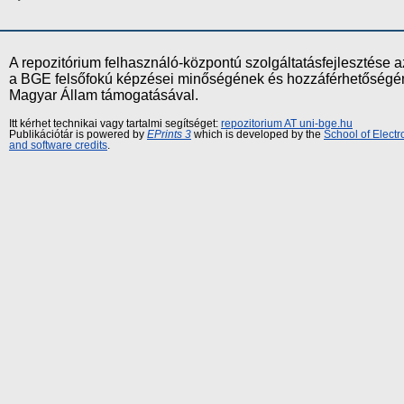
A repozitórium felhasználó-központú szolgáltatásfejlesztés
a BGE felsőfokú képzései minőségének és hozzáférhetőségének
Magyar Állam támogatásával.
Itt kérhet technikai vagy tartalmi segítséget:
repozitorium AT uni-bge.hu
Publikációtár is powered by
EPrints 3
which is developed by the
School of Elect
and software credits
.