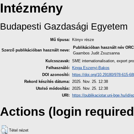
Intézmény
Budapesti Gazdasági Egyetem
Mű típusa:
Könyv része
Publikációban használt név
ORC
Szerző publikációban használt neve:
Gaambos Judit Zsuzsanna
Kulcsszavak:
SME internationalisation, export pr
Felhasználó:
Kinga Eszenyi-Bakos
DOI azonosító:
https://doi.org/10.29180/978-615-6
Rekord készítés dátuma:
2025. Nov. 25. 12:38
Utolsó módosítás:
2025. Nov. 25. 12:38
URI:
https://publikaciotar.uni-bge.hu/id/e
Actions (login required
Tétel nézet