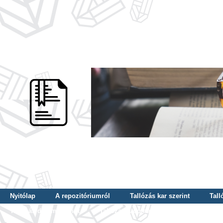
Nyitólap
A repozitóriumról
Tallózás kar szerint
Tall
Tallózás dátum szerint
Tallózás tudományterület szerint