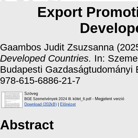
Export Promot
Develop
Gaambos Judit Zsuzsanna
(202
Developed Countries.
In: Szemel
Budapesti Gazdaságtudományi E
978-615-6886-21-7
Szöveg
- Megjelent verzió
BGE Szemelvények 2024 III. kötet_6.pdf
Download (202kB)
|
Előnézet
Abstract