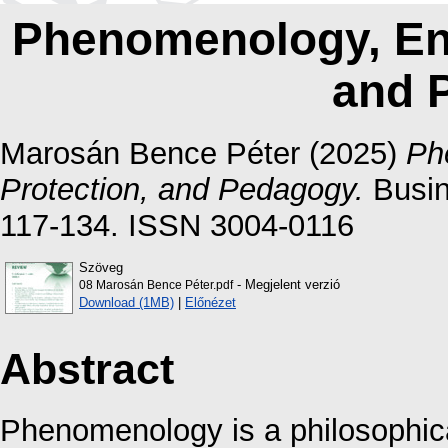
Phenomenology, Env
and 
Marosán Bence Péter
(2025)
Ph
Protection, and Pedagogy.
Busin
117-134. ISSN 3004-0116
Szöveg
- Megjelent verzió
08 Marosán Bence Péter.pdf
Download (1MB)
|
Előnézet
Abstract
Phenomenology is a philosophical