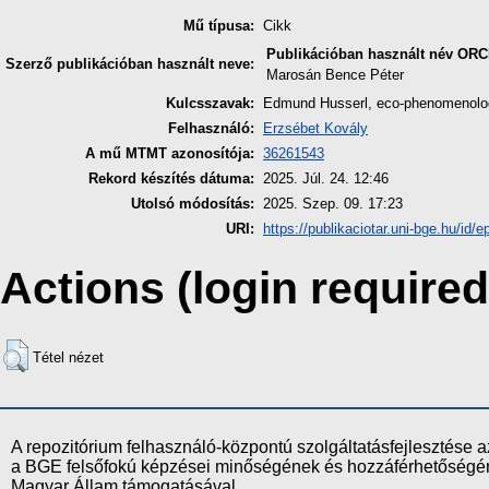
Mű típusa:
Cikk
Publikációban használt név
ORC
Szerző publikációban használt neve:
Marosán Bence Péter
Kulcsszavak:
Edmund Husserl, eco-phenomenology
Felhasználó:
Erzsébet Kovály
A mű MTMT azonosítója:
36261543
Rekord készítés dátuma:
2025. Júl. 24. 12:46
Utolsó módosítás:
2025. Szep. 09. 17:23
URI:
https://publikaciotar.uni-bge.hu/id/e
Actions (login required
Tétel nézet
A repozitórium felhasználó-központú szolgáltatásfejlesztés
a BGE felsőfokú képzései minőségének és hozzáférhetőségének
Magyar Állam támogatásával.