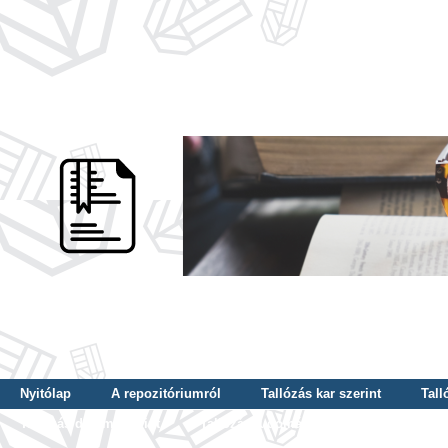
Nyitólap
A repozitóriumról
Tallózás kar szerint
Tall
Tallózás dátum szerint
Tallózás tudományterület szerint