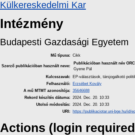
Külkereskedelmi Kar
Intézmény
Budapesti Gazdasági Egyetem
Mű típusa:
Cikk
Publikációban használt név
ORC
Szerző publikációban használt neve:
Gyene Pál
Kulcsszavak:
EP-választások, társjogalkotó politi
Felhasználó:
Erzsébet Kovály
A mű MTMT azonosítója:
35646688
Rekord készítés dátuma:
2024. Dec. 20. 10:33
Utolsó módosítás:
2024. Dec. 20. 10:33
URI:
https://publikaciotar.uni-bge.hu/id/e
Actions (login required