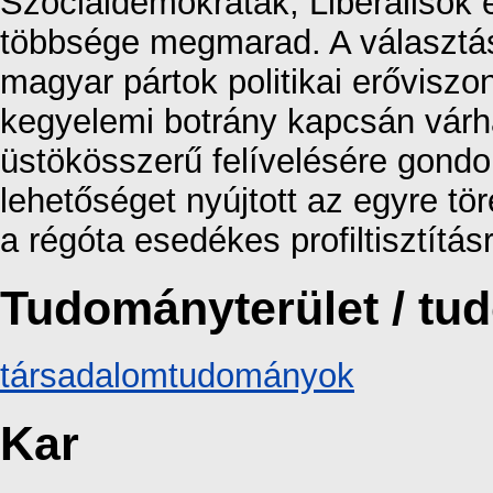
Szociáldemokraták, Liberálisok é
többsége megmarad. A választás 
magyar pártok politikai erőviszon
kegyelemi botrány kapcsán vár
üstökösszerű felívelésére gond
lehetőséget nyújtott az egyre t
a régóta esedékes profiltisztítás
Tudományterület / t
társadalomtudományok
Kar