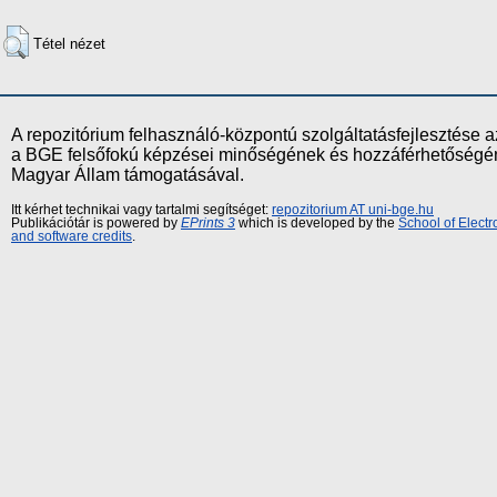
Tétel nézet
A repozitórium felhasználó-központú szolgáltatásfejlesztés
a BGE felsőfokú képzései minőségének és hozzáférhetőségének
Magyar Állam támogatásával.
Itt kérhet technikai vagy tartalmi segítséget:
repozitorium AT uni-bge.hu
Publikációtár is powered by
EPrints 3
which is developed by the
School of Elect
and software credits
.