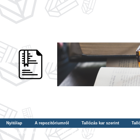
Nyitólap
A repozitóriumról
Tallózás kar szerint
Tall
Tallózás dátum szerint
Tallózás tudományterület szerint