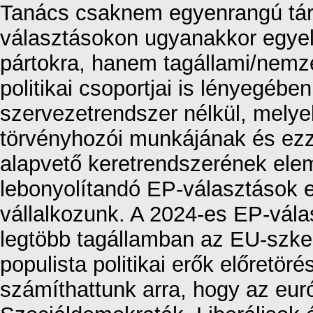
Tanács csaknem egyenrangú társ
választásokon ugyanakkor egyel
pártokra, hanem tagállami/nemze
politikai csoportjai is lényegébe
szervezetrendszer nélkül, melye
törvényhozói munkájának és ezz
alapvető keretrendszerének elem
lebonyolítandó EP-választások 
vállalkozunk. A 2024-es EP-vála
legtöbb tagállamban az EU-szkep
populista politikai erők előretör
számíthattunk arra, hogy az eur