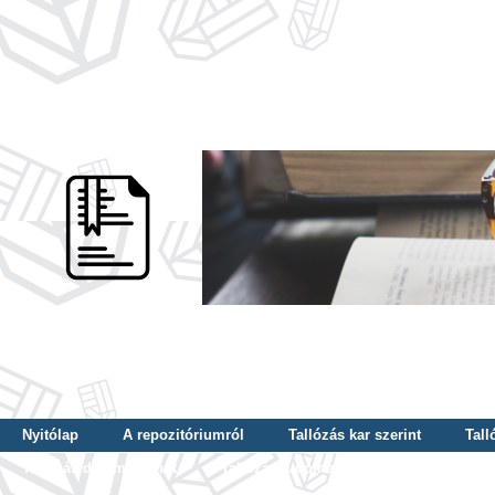
Nyitólap
A repozitóriumról
Tallózás kar szerint
Tall
Tallózás dátum szerint
Tallózás tudományterület szerint