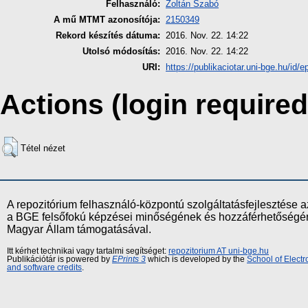
Felhasználó:
Zoltán Szabó
A mű MTMT azonosítója:
2150349
Rekord készítés dátuma:
2016. Nov. 22. 14:22
Utolsó módosítás:
2016. Nov. 22. 14:22
URI:
https://publikaciotar.uni-bge.hu/id/e
Actions (login required
Tétel nézet
A repozitórium felhasználó-központú szolgáltatásfejlesztés
a BGE felsőfokú képzései minőségének és hozzáférhetőségének
Magyar Állam támogatásával.
Itt kérhet technikai vagy tartalmi segítséget:
repozitorium AT uni-bge.hu
Publikációtár is powered by
EPrints 3
which is developed by the
School of Elect
and software credits
.