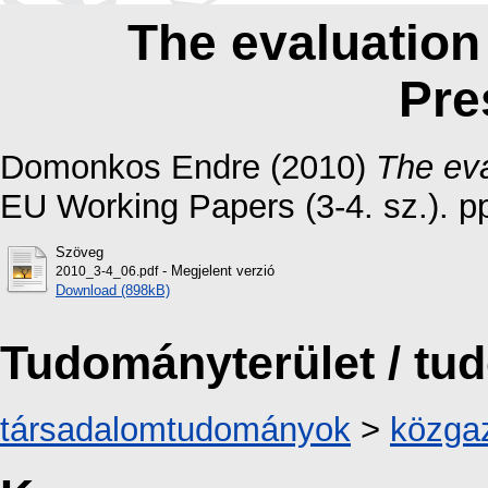
The evaluation
Pre
Domonkos Endre
(2010)
The eva
EU Working Papers (3-4. sz.). 
Szöveg
- Megjelent verzió
2010_3-4_06.pdf
Download (898kB)
Tudományterület / t
társadalomtudományok
>
közga