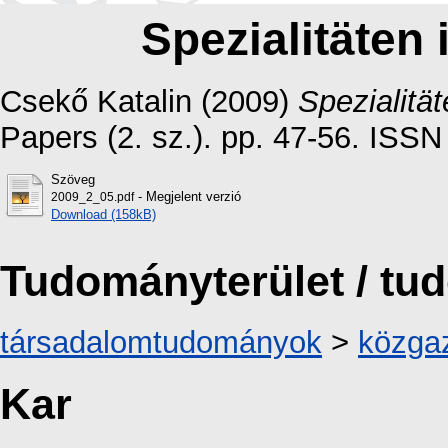
Spezialitäten 
Csekő Katalin
(2009)
Spezialität
Papers (2. sz.). pp. 47-56. ISS
Szöveg
- Megjelent verzió
2009_2_05.pdf
Download (158kB)
Tudományterület / t
társadalomtudományok
>
közga
Kar