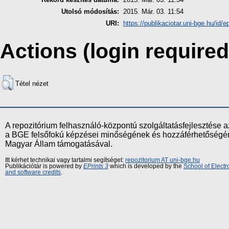
Utolsó módosítás:
2015. Már. 03. 11:54
URI:
https://publikaciotar.uni-bge.hu/id/e
Actions (login required
Tétel nézet
A repozitórium felhasználó-központú szolgáltatásfejlesztés
a BGE felsőfokú képzései minőségének és hozzáférhetőségének
Magyar Állam támogatásával.
Itt kérhet technikai vagy tartalmi segítséget:
repozitorium AT uni-bge.hu
Publikációtár is powered by
EPrints 3
which is developed by the
School of Elect
and software credits
.