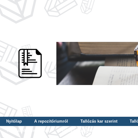
Nyitólap
A repozitóriumról
Tallózás kar szerint
Tall
Tallózás dátum szerint
Tallózás tudományterület szerint