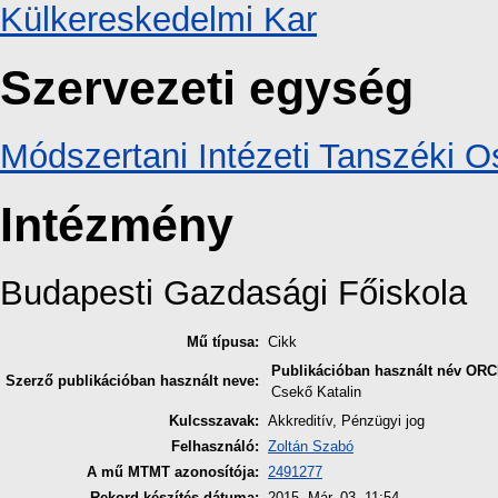
Külkereskedelmi Kar
Szervezeti egység
Módszertani Intézeti Tanszéki O
Intézmény
Budapesti Gazdasági Főiskola
Mű típusa:
Cikk
Publikációban használt név
ORC
Szerző publikációban használt neve:
Csekő Katalin
Kulcsszavak:
Akkreditív, Pénzügyi jog
Felhasználó:
Zoltán Szabó
A mű MTMT azonosítója:
2491277
Rekord készítés dátuma:
2015. Már. 03. 11:54