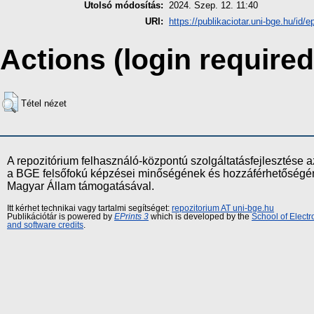
Utolsó módosítás:
2024. Szep. 12. 11:40
URI:
https://publikaciotar.uni-bge.hu/id/e
Actions (login required
Tétel nézet
A repozitórium felhasználó-központú szolgáltatásfejlesztés
a BGE felsőfokú képzései minőségének és hozzáférhetőségének
Magyar Állam támogatásával.
Itt kérhet technikai vagy tartalmi segítséget:
repozitorium AT uni-bge.hu
Publikációtár is powered by
EPrints 3
which is developed by the
School of Elect
and software credits
.