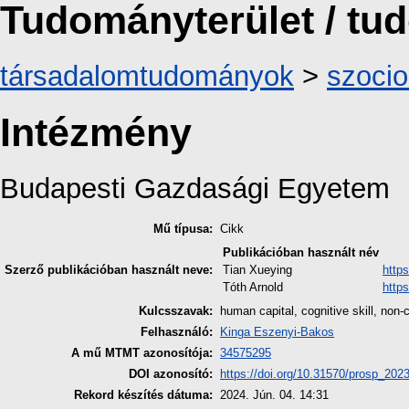
Tudományterület / t
társadalomtudományok
>
szocio
Intézmény
Budapesti Gazdasági Egyetem
Mű típusa:
Cikk
Publikációban használt név
Szerző publikációban használt neve:
Tian Xueying
http
Tóth Arnold
http
Kulcsszavak:
human capital, cognitive skill, non-c
Felhasználó:
Kinga Eszenyi-Bakos
A mű MTMT azonosítója:
34575295
DOI azonosító:
https://doi.org/10.31570/prosp_202
Rekord készítés dátuma:
2024. Jún. 04. 14:31