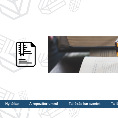
Nyitólap
A repozitóriumról
Tallózás kar szerint
Tall
Tallózás dátum szerint
Tallózás tudományterület szerint