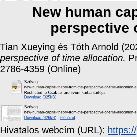
New human capi
perspective o
Tian Xueying
és
Tóth Arnold
(20
perspective of time allocation.
Pr
2786-4359 (Online)
Szöveg
new-human-capital-theory-from-the-perspective-of-time-allocation-
Restricted to Csak az archívum karbantartója
Download (325kB)
Szöveg
new-human-capital-theory-from-the-perspective-of-time-allocation-
Download (426kB)
|
Előnézet
Hivatalos webcím (URL):
https:/