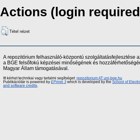
Actions (login required
Tétel nézet
A repozitórium felhasználó-központú szolgáltatásfejlesztés
a BGE felsőfokú képzései minőségének és hozzáférhetőségének
Magyar Állam támogatásával.
Itt kérhet technikai vagy tartalmi segítséget:
repozitorium AT uni-bge.hu
Publikációtár is powered by
EPrints 3
which is developed by the
School of Elect
and software credits
.