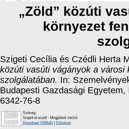
„Zöld” közúti vas
környezet fe
szol
Szigeti Cecília
és
Czédli Herta 
közúti vasúti vágányok a városi
szolgálatában.
In: Szemelvények 
Budapesti Gazdasági Egyetem, 
6342-76-8
Szöveg
- Megjelent verzió
Szigeti et al.pdf
Download (595kB)
|
Előnézet