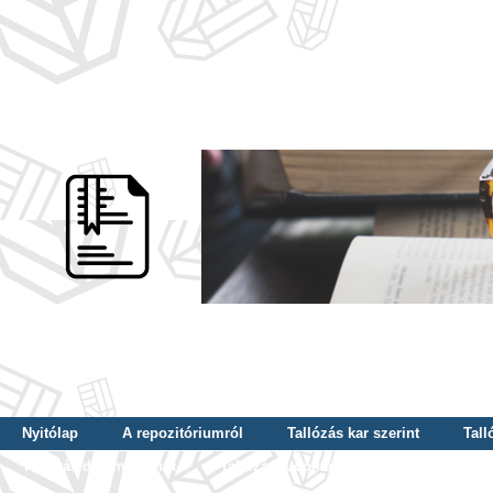
Nyitólap
A repozitóriumról
Tallózás kar szerint
Tall
Tallózás dátum szerint
Tallózás tudományterület szerint