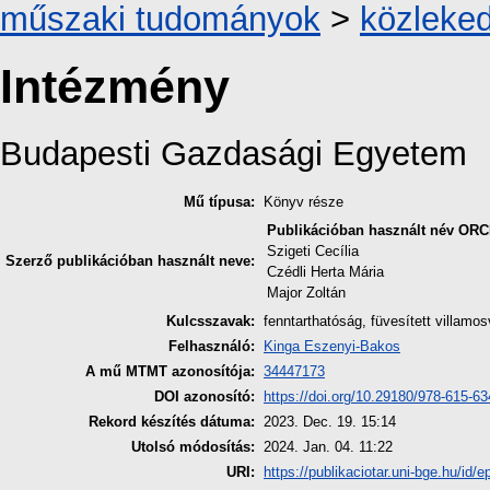
műszaki tudományok
>
közleke
Intézmény
Budapesti Gazdasági Egyetem
Mű típusa:
Könyv része
Publikációban használt név
ORC
Szigeti Cecília
Szerző publikációban használt neve:
Czédli Herta Mária
Major Zoltán
Kulcsszavak:
fenntarthatóság, füvesített villamo
Felhasználó:
Kinga Eszenyi-Bakos
A mű MTMT azonosítója:
34447173
DOI azonosító:
https://doi.org/10.29180/978-615-6
Rekord készítés dátuma:
2023. Dec. 19. 15:14
Utolsó módosítás:
2024. Jan. 04. 11:22
URI:
https://publikaciotar.uni-bge.hu/id/e