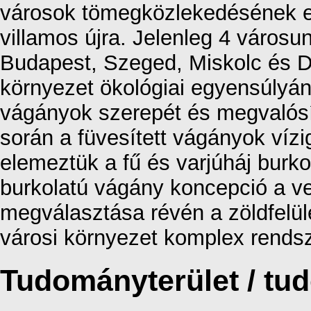
városok tömegközlekedésének e
villamos újra. Jelenleg 4 város
Budapest, Szeged, Miskolc és D
környezet ökológiai egyensúlyá
vágányok szerepét és megvalósít
során a füvesített vágányok víz
elemeztük a fű és varjúháj burk
burkolatú vágány koncepció a ve
megválasztása révén a zöldfelül
városi környezet komplex rends
Tudományterület / t