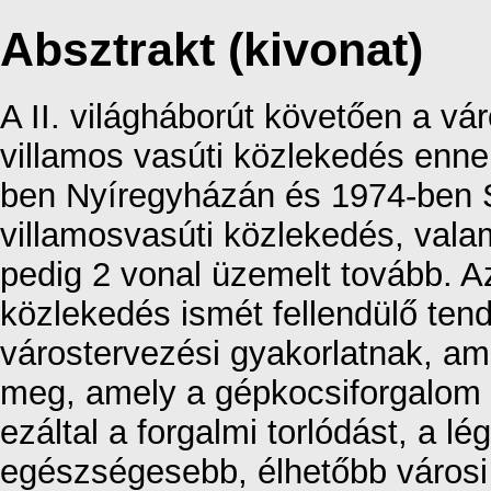
Absztrakt (kivonat)
A II. világháborút követően a vá
villamos vasúti közlekedés enn
ben Nyíregyházán és 1974-ben
villamosvasúti közlekedés, val
pedig 2 vonal üzemelt tovább. A
közlekedés ismét fellendülő te
várostervezési gyakorlatnak, am
meg, amely a gépkocsiforgalom 
ezáltal a forgalmi torlódást, a 
egészségesebb, élhetőbb városi 