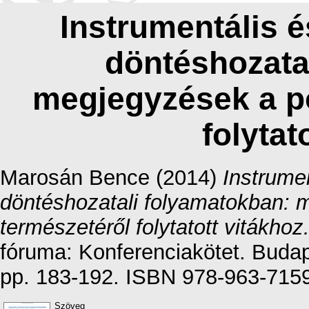
Instrumentális 
döntéshozata
megjegyzések a po
folytat
Marosán Bence
(2014)
Instrume
döntéshozatali folyamatokban: 
természetéről folytatott vitákhoz
fóruma: Konferenciakötet. Buda
pp. 183-192. ISBN 978-963-715
Szöveg