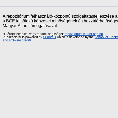
A repozitórium felhasználó-központú szolgáltatásfejlesztés
a BGE felsőfokú képzései minőségének és hozzáférhetőségének
Magyar Állam támogatásával.
Itt kérhet technikai vagy tartalmi segítséget:
repozitorium AT uni-bge.hu
Publikációtár is powered by
EPrints 3
which is developed by the
School of Elect
and software credits
.