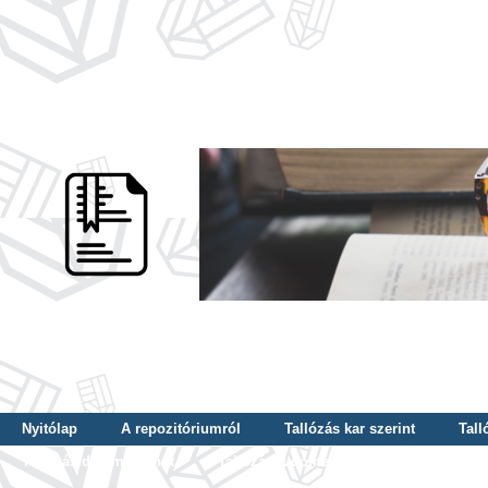
Nyitólap
A repozitóriumról
Tallózás kar szerint
Tall
Tallózás dátum szerint
Tallózás tudományterület szerint