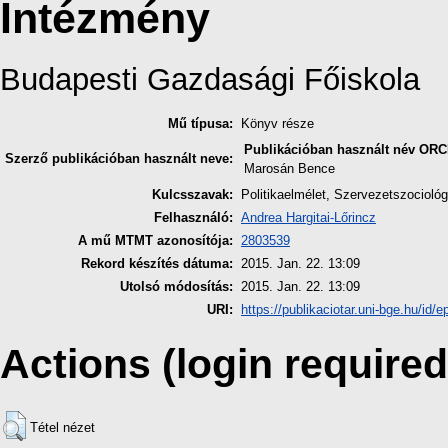
Intézmény
Budapesti Gazdasági Főiskola
Mű típusa:
Könyv része
Publikációban használt név
ORC
Szerző publikációban használt neve:
Marosán Bence
Kulcsszavak:
Politikaelmélet, Szervezetszociológ
Felhasználó:
Andrea Hargitai-Lőrincz
A mű MTMT azonosítója:
2803539
Rekord készítés dátuma:
2015. Jan. 22. 13:09
Utolsó módosítás:
2015. Jan. 22. 13:09
URI:
https://publikaciotar.uni-bge.hu/id/e
Actions (login required
Tétel nézet