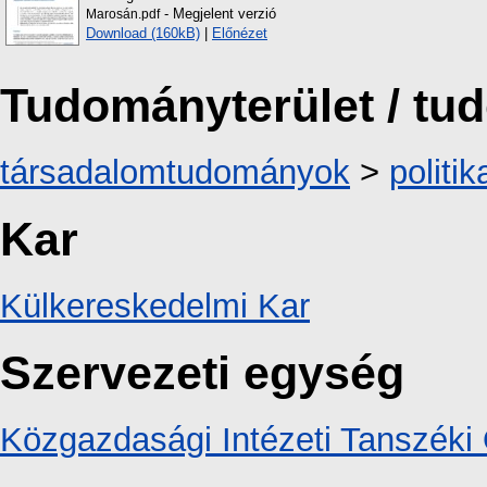
- Megjelent verzió
Marosán.pdf
Download (160kB)
|
Előnézet
Tudományterület / t
társadalomtudományok
>
politi
Kar
Külkereskedelmi Kar
Szervezeti egység
Közgazdasági Intézeti Tanszéki 