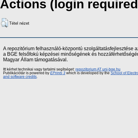
Actions (login required
Tétel nézet
A repozitórium felhasználó-központú szolgáltatásfejlesztés
a BGE felsőfokú képzései minőségének és hozzáférhetőségének
Magyar Állam támogatásával.
Itt kérhet technikai vagy tartalmi segítséget:
repozitorium AT uni-bge.hu
Publikációtár is powered by
EPrints 3
which is developed by the
School of Elect
and software credits
.