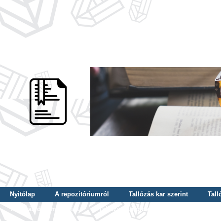
Nyitólap
A repozitóriumról
Tallózás kar szerint
Tall
Tallózás dátum szerint
Tallózás tudományterület szerint