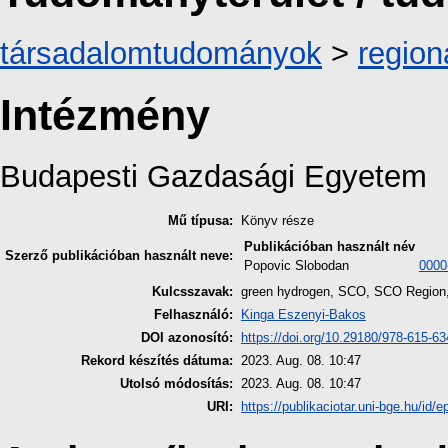
társadalomtudományok
>
region
Intézmény
Budapesti Gazdasági Egyetem
Mű típusa:
Könyv része
Publikációban használt név
Szerző publikációban használt neve:
Popovic Slobodan
0000
Kulcsszavak:
green hydrogen, SCO, SCO Region, s
Felhasználó:
Kinga Eszenyi-Bakos
DOI azonosító:
https://doi.org/10.29180/978-615-6
Rekord készítés dátuma:
2023. Aug. 08. 10:47
Utolsó módosítás:
2023. Aug. 08. 10:47
URI:
https://publikaciotar.uni-bge.hu/id/e