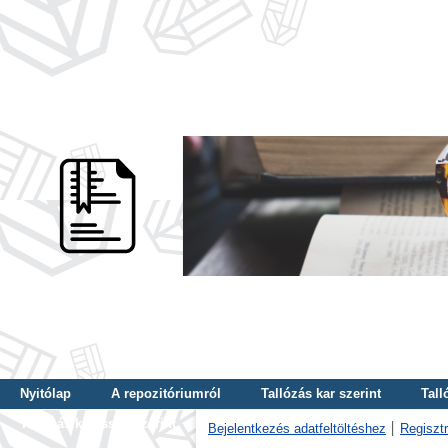
Nyitólap
A repozitóriumról
Tallózás kar szerint
Tall
Tallózás kulcsszó szerint
Bejelentkezés adatfeltöltéshez
Regisztr