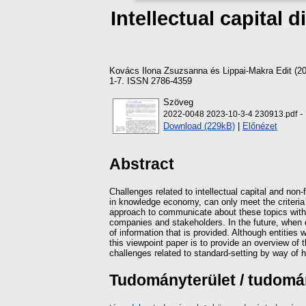
Intellectual capital 
Kovács Ilona Zsuzsanna
és
Lippai-Makra Edit
(2
1-7. ISSN 2786-4359
Szöveg
- 
2022-0048 2023-10-3-4 230913.pdf
Download (229kB)
|
Előnézet
Abstract
Challenges related to intellectual capital and non
in knowledge economy, can only meet the criteria fo
approach to communicate about these topics with s
companies and stakeholders. In the future, when dis
of information that is provided. Although entities
this viewpoint paper is to provide an overview of th
challenges related to standard-setting by way of h
Tudományterület / tudom