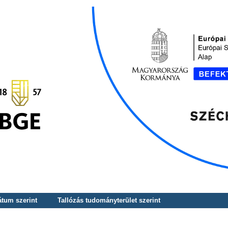
átum szerint
Tallózás tudományterület szerint