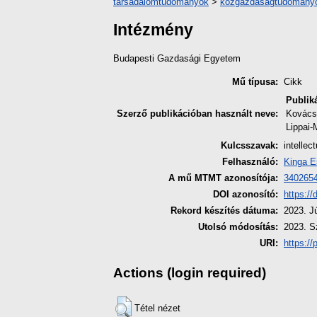
társadalomtudományok
>
közgazdaságtudomány
Intézmény
Budapesti Gazdasági Egyetem
Mű típusa:
Cikk
Publik
Szerző publikációban használt neve:
Kovács
Lippai-
Kulcsszavak:
intellec
Felhasználó:
Kinga E
A mű MTMT azonosítója:
340265
DOI azonosító:
https:/
Rekord készítés dátuma:
2023. J
Utolsó módosítás:
2023. S
URI:
https://
Actions (login required)
Tétel nézet