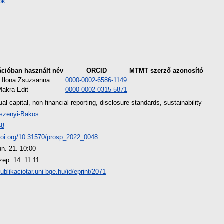
ok
ációban használt név
ORCID
MTMT szerző azonosító
 Ilona Zsuzsanna
0000-0002-6586-1149
Makra Edit
0000-0002-0315-5871
tual capital, non-financial reporting, disclosure standards, sustainability
szenyi-Bakos
48
/doi.org/10.31570/prosp_2022_0048
ún. 21. 10:00
zep. 14. 11:11
publikaciotar.uni-bge.hu/id/eprint/2071