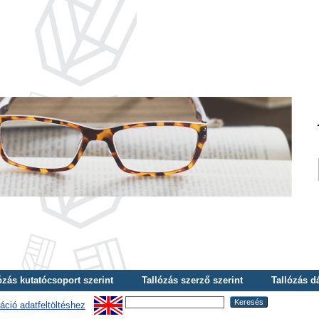
ózás kutatócsoport szerint
Tallózás szerző szerint
Tallózás d
áció adatfeltöltéshez