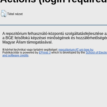
Tétel nézet
A repozitórium felhasználó-központú szolgáltatásfejlesztés
a BGE felsőfokú képzései minőségének és hozzáférhetőségének
Magyar Állam támogatásával.
Itt kérhet technikai vagy tartalmi segítséget:
repozitorium AT uni-bge.hu
Publikációtár is powered by
EPrints 3
which is developed by the
School of Elect
and software credits
.