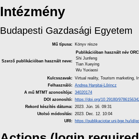
Intézmény
Budapesti Gazdasági Egyetem
Mű típusa:
Könyv része
Publikációban használt név
ORC
Shi Junfeng
Szerző publikációban használt neve:
Tian Xueying
Wu Yuxiaosi
Kulcsszavak:
Virtual reality, Tourism marketing, 
Felhasználó:
Andrea Hargitai-Lőrincz
A mű MTMT azonosítója:
34020174
DOI azonosító:
https://doi.org/10.29180/97861563
Rekord készítés dátuma:
2023. Jún. 16. 09:31
Utolsó módosítás:
2023. Dec. 12. 10:04
URI:
https://publikaciotar.uni-bge.hu/id/e
Actions (login required