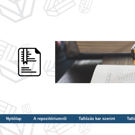
Nyitólap
A repozitóriumról
Tallózás kar szerint
Tall
Tallózás dátum szerint
Tallózás tudományterület szerint