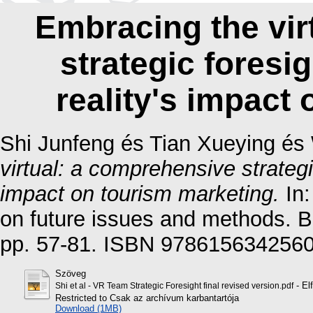
Embracing the vir
strategic foresig
reality's impact
Shi Junfeng
és
Tian Xueying
és
virtual: a comprehensive strategic
impact on tourism marketing.
In:
on future issues and methods. 
pp. 57-81. ISBN 978615634256
Szöveg
- El
Shi et al - VR Team Strategic Foresight final revised version.pdf
Restricted to Csak az archívum karbantartója
Download (1MB)