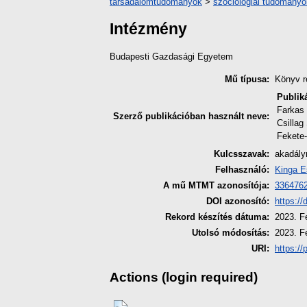
társadalomtudományok
>
szociológiai tudományo
Intézmény
Budapesti Gazdasági Egyetem
Mű típusa:
Könyv r
Publik
Farkas 
Szerző publikációban használt neve:
Csillag
Fekete-
Kulcsszavak:
akadály
Felhasználó:
Kinga E
A mű MTMT azonosítója:
336476
DOI azonosító:
https:/
Rekord készítés dátuma:
2023. F
Utolsó módosítás:
2023. F
URI:
https://
Actions (login required)