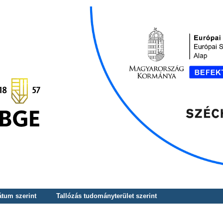
átum szerint
Tallózás tudományterület szerint