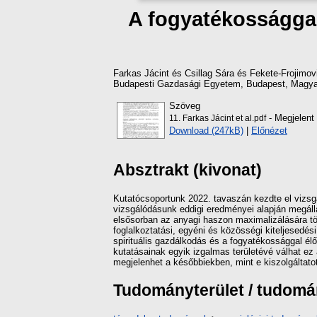
A fogyatékossággal 
Farkas Jácint
és
Csillag Sára
és
Fekete-Frojimov
Budapesti Gazdasági Egyetem, Budapest, Magyar
Szöveg
- Megjelent 
11. Farkas Jácint et al.pdf
Download (247kB)
|
Előnézet
Absztrakt (kivonat)
Kutatócsoportunk 2022. tavaszán kezdte el vizsg
vizsgálódásunk eddigi eredményei alapján megálla
elsősorban az anyagi haszon maximalizálására tö
foglalkoztatási, egyéni és közösségi kiteljesedé
spirituális gazdálkodás és a fogyatékossággal élő
kutatásainak egyik izgalmas területévé válhat ez
megjelenhet a későbbiekben, mint e kiszolgáltato
Tudományterület / tudom