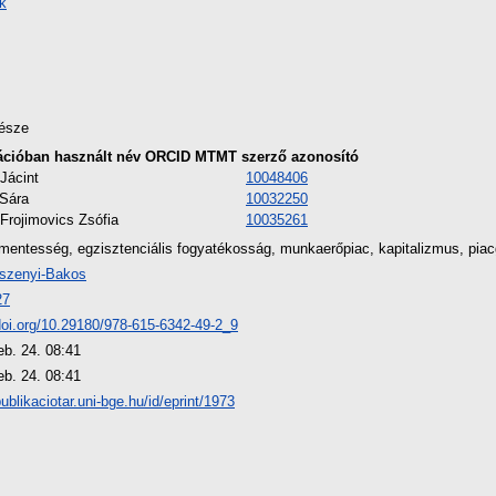
k
észe
ációban használt név
ORCID
MTMT szerző azonosító
Jácint
10048406
 Sára
10032250
Frojimovics Zsófia
10035261
mentesség, egzisztenciális fogyatékosság, munkaerőpiac, kapitalizmus, pia
szenyi-Bakos
27
/doi.org/10.29180/978-615-6342-49-2_9
eb. 24. 08:41
eb. 24. 08:41
publikaciotar.uni-bge.hu/id/eprint/1973