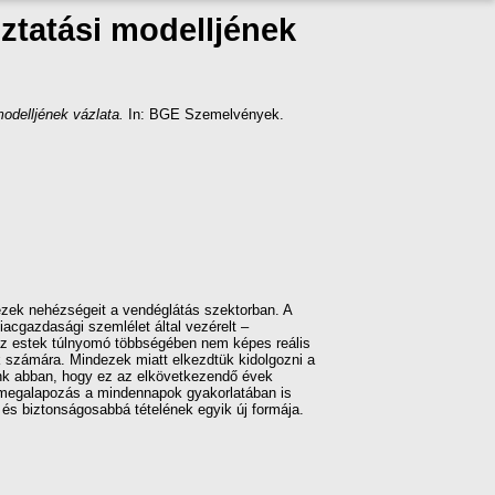
oztatási modelljének
modelljének vázlata.
In: BGE Szemelvények.
ezek nehézségeit a vendéglátás szektorban. A
acgazdasági szemlélet által vezérelt –
 az estek túlnyomó többségében nem képes reális
ek számára. Mindezek miatt elkezdtük kidolgozni a
ízunk abban, hogy ez az elkövetkezendő évek
ti megalapozás a mindennapok gyakorlatában is
 és biztonságosabbá tételének egyik új formája.