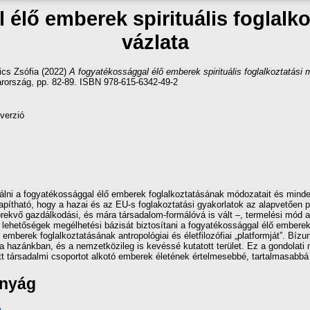
élő emberek spirituális foglalk
vázlata
ics Zsófia
(2022)
A fogyatékossággal élő emberek spirituális foglalkoztatási 
ország, pp. 82-89. ISBN 978-615-6342-49-2
verzió
álni a fogyatékossággal élő emberek foglalkoztatásának módozatait és mind
pítható, hogy a hazai és az EU-s foglakoztatási gyakorlatok az alapvetően pi
rekvő gazdálkodási, és mára társadalom-formálóvá is vált –, termelési mód
si lehetőségek megélhetési bázisát biztosítani a fogyatékossággal élő ember
 emberek foglalkoztatásának antropológiai és életfilozófiai „platformját”. B
 a hazánkban, és a nemzetközileg is kevéssé kutatott terület. Ez a gondola
tt társadalmi csoportot alkotó emberek életének értelmesebbé, tartalmasabbá
ányág