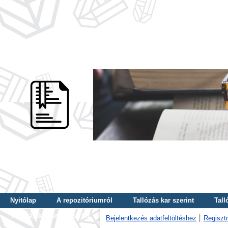
Nyitólap
A repozitóriumról
Tallózás kar szerint
Tall
Tallózás kulcsszó szerint
Bejelentkezés adatfeltöltéshez
Regisztr