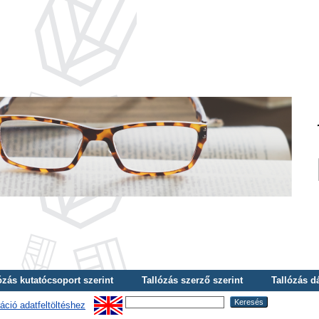
ózás kutatócsoport szerint
Tallózás szerző szerint
Tallózás d
áció adatfeltöltéshez