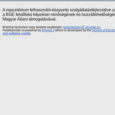
A repozitórium felhasználó-központú szolgáltatásfejlesztés
a BGE felsőfokú képzései minőségének és hozzáférhetőségének
Magyar Állam támogatásával.
Itt kérhet technikai vagy tartalmi segítséget:
repozitorium AT uni-bge.hu
Publikációtár is powered by
EPrints 3
which is developed by the
School of Elect
and software credits
.