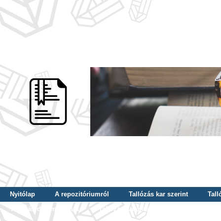
Nyitólap
A repozitóriumról
Tallózás kar szerint
Tall
Tallózás dátum szerint
Tallózás tudományterület szerint