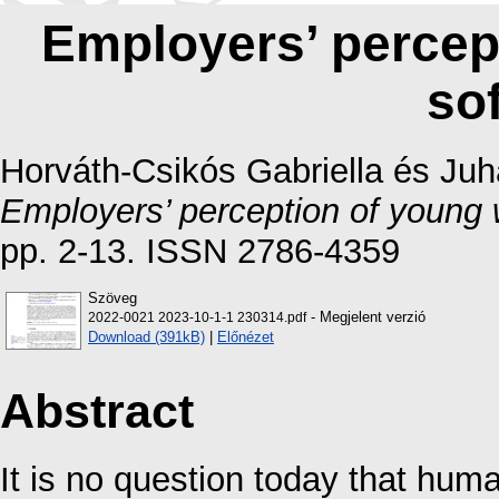
Employers’ percep
sof
Horváth-Csikós Gabriella
és
Juh
Employers’ perception of young wo
pp. 2-13. ISSN 2786-4359
Szöveg
- Megjelent verzió
2022-0021 2023-10-1-1 230314.pdf
Download (391kB)
|
Előnézet
Abstract
It is no question today that huma