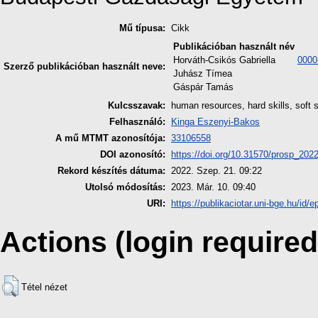
Mű típusa:
Cikk
Publikációban használt név
Horváth-Csikós Gabriella
0000
Szerző publikációban használt neve:
Juhász Tímea
Gáspár Tamás
Kulcsszavak:
human resources, hard skills, soft 
Felhasználó:
Kinga Eszenyi-Bakos
A mű MTMT azonosítója:
33106558
DOI azonosító:
https://doi.org/10.31570/prosp_202
Rekord készítés dátuma:
2022. Szep. 21. 09:22
Utolsó módosítás:
2023. Már. 10. 09:40
URI:
https://publikaciotar.uni-bge.hu/id/e
Actions (login required
Tétel nézet