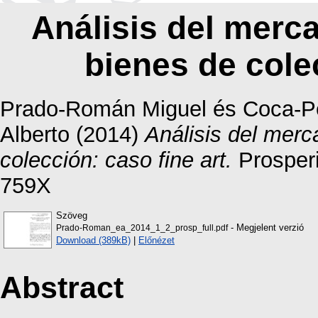
Análisis del merc
bienes de colec
Prado-Román Miguel
és
Coca-P
Alberto
(2014)
Análisis del merc
colección: caso fine art.
Prosperi
759X
Szöveg
- Megjelent verzió
Prado-Roman_ea_2014_1_2_prosp_full.pdf
Download (389kB)
|
Előnézet
Abstract