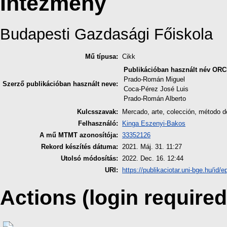
Intézmény
Budapesti Gazdasági Főiskola
Mű típusa:
Cikk
Publikációban használt név
ORC
Prado-Román Miguel
Szerző publikációban használt neve:
Coca-Pérez José Luis
Prado-Román Alberto
Kulcsszavak:
Mercado, arte, colección, método 
Felhasználó:
Kinga Eszenyi-Bakos
A mű MTMT azonosítója:
33352126
Rekord készítés dátuma:
2021. Máj. 31. 11:27
Utolsó módosítás:
2022. Dec. 16. 12:44
URI:
https://publikaciotar.uni-bge.hu/id/e
Actions (login required