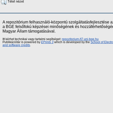
Tétel nézet
A repozitórium felhasználó-központú szolgáltatásfejlesztés
a BGE felsőfokú képzései minőségének és hozzáférhetőségének
Magyar Állam támogatásával.
Itt kérhet technikai vagy tartalmi segítséget:
repozitorium AT uni-bge.hu
Publikációtár is powered by
EPrints 3
which is developed by the
School of Elect
and software credits
.