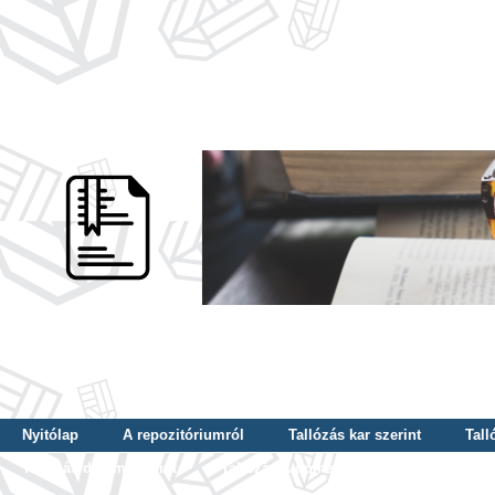
Nyitólap
A repozitóriumról
Tallózás kar szerint
Tall
Tallózás dátum szerint
Tallózás tudományterület szerint