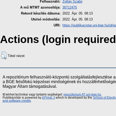
Felhasználó:
Zoltán Szabó
A mű MTMT azonosítója:
30712475
Rekord készítés dátuma:
2022. Ápr. 05. 08:13
Utolsó módosítás:
2022. Ápr. 05. 08:13
URI:
https://publikaciotar.uni-bge.hu/id/e
Actions (login required
Tétel nézet
A repozitórium felhasználó-központú szolgáltatásfejlesztés
a BGE felsőfokú képzései minőségének és hozzáférhetőségének
Magyar Állam támogatásával.
Itt kérhet technikai vagy tartalmi segítséget:
repozitorium AT uni-bge.hu
Publikációtár is powered by
EPrints 3
which is developed by the
School of Elect
and software credits
.