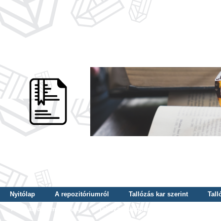
Nyitólap
A repozitóriumról
Tallózás kar szerint
Tall
Tallózás dátum szerint
Tallózás tudományterület szerint