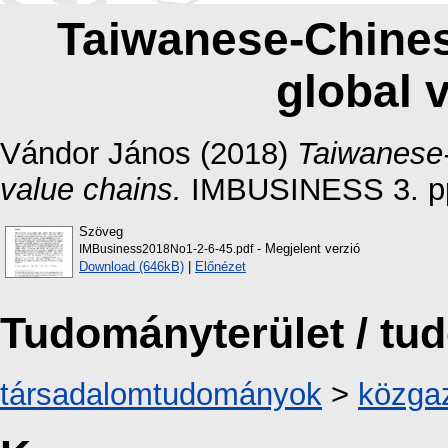
Taiwanese-Chines
global 
Vándor János
(2018)
Taiwanese-
value chains.
IMBUSINESS 3. pp
Szöveg
- Megjelent verzió
IMBusiness2018No1-2-6-45.pdf
Download (646kB)
|
Előnézet
Tudományterület / t
társadalomtudományok
>
közga